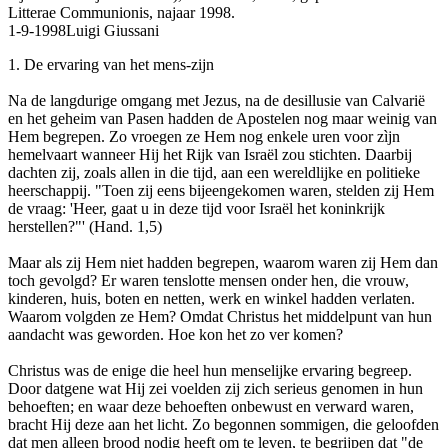
Litterae Communionis, najaar 1998.
1-9-1998
Luigi Giussani
1. De ervaring van het mens-zijn
Na de langdurige omgang met Jezus, na de desillusie van Calvarië
en het geheim van Pasen hadden de Apostelen nog maar weinig van
Hem begrepen. Zo vroegen ze Hem nog enkele uren voor zìjn
hemelvaart wanneer Hij het Rijk van Israël zou stichten. Daarbij
dachten zij, zoals allen in die tijd, aan een wereldlijke en politieke
heerschappij. "Toen zij eens bijeengekomen waren, stelden zij Hem
de vraag: 'Heer, gaat u in deze tijd voor Israël het koninkrijk
herstellen?"' (Hand. 1,5)
Maar als zij Hem niet hadden begrepen, waarom waren zij Hem dan
toch gevolgd? Er waren tenslotte mensen onder hen, die vrouw,
kinderen, huis, boten en netten, werk en winkel hadden verlaten.
Waarom volgden ze Hem? Omdat Christus het middelpunt van hun
aandacht was geworden. Hoe kon het zo ver komen?
Christus was de enige die heel hun menselijke ervaring begreep.
Door datgene wat Hij zei voelden zij zich serieus genomen in hun
behoeften; en waar deze behoeften onbewust en verward waren,
bracht Hij deze aan het licht. Zo begonnen sommigen, die geloofden
dat men alleen brood nodig heeft om te leven, te begrijpen dat "de