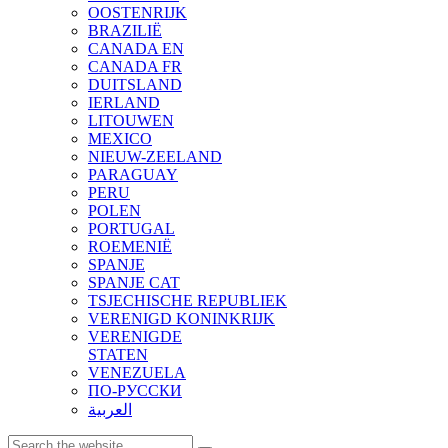
OOSTENRIJK
BRAZILIË
CANADA EN
CANADA FR
DUITSLAND
IERLAND
LITOUWEN
MEXICO
NIEUW-ZEELAND
PARAGUAY
PERU
POLEN
PORTUGAL
ROEMENIË
SPANJE
SPANJE CAT
TSJECHISCHE REPUBLIEK
VERENIGD KONINKRIJK
VERENIGDE
STATEN
VENEZUELA
ПО-РУССКИ
العربية