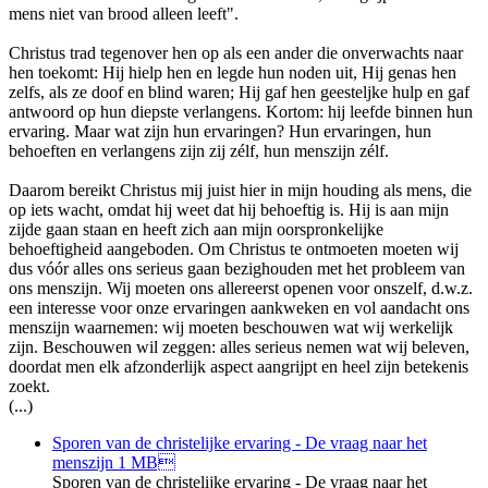
mens niet van brood alleen leeft".
Christus trad tegenover hen op als een ander die onverwachts naar
hen toekomt: Hij hielp hen en legde hun noden uit, Hij genas hen
zelfs, als ze doof en blind waren; Hij gaf hen geesteljke hulp en gaf
antwoord op hun diepste verlangens. Kortom: hij leefde binnen hun
ervaring. Maar wat zijn hun ervaringen? Hun ervaringen, hun
behoeften en verlangens zijn zij zélf, hun menszijn zélf.
Daarom bereikt Christus mij juist hier in mijn houding als mens, die
op iets wacht, omdat hij weet dat hij behoeftig is. Hij is aan mijn
zijde gaan staan en heeft zich aan mijn oorspronkelijke
behoeftigheid aangeboden. Om Christus te ontmoeten moeten wij
dus vóór alles ons serieus gaan bezighouden met het probleem van
ons menszijn. Wij moeten ons allereerst openen voor onszelf, d.w.z.
een interesse voor onze ervaringen aankweken en vol aandacht ons
menszijn waarnemen: wij moeten beschouwen wat wij werkelijk
zijn. Beschouwen wil zeggen: alles serieus nemen wat wij beleven,
doordat men elk afzonderlijk aspect aangrijpt en heel zijn betekenis
zoekt.
(...)
Sporen van de christelijke ervaring - De vraag naar het
menszijn
1 MB
Sporen van de christelijke ervaring - De vraag naar het