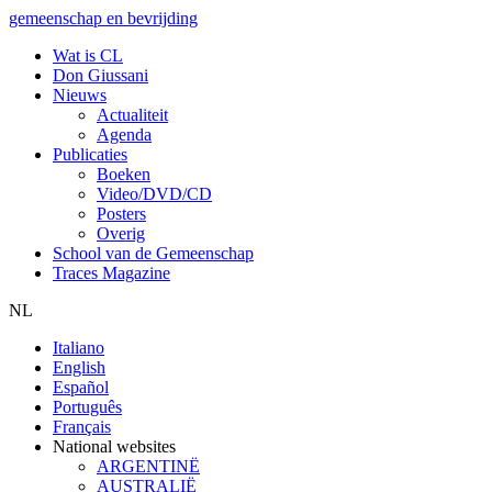
gemeenschap en bevrijding
Wat is CL
Don Giussani
Nieuws
Actualiteit
Agenda
Publicaties
Boeken
Video/DVD/CD
Posters
Overig
School van de Gemeenschap
Traces Magazine
NL
Italiano
English
Español
Português
Français
National websites
ARGENTINË
AUSTRALIË