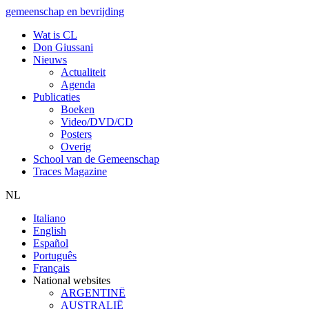
gemeenschap en bevrijding
Wat is CL
Don Giussani
Nieuws
Actualiteit
Agenda
Publicaties
Boeken
Video/DVD/CD
Posters
Overig
School van de Gemeenschap
Traces Magazine
NL
Italiano
English
Español
Português
Français
National websites
ARGENTINË
AUSTRALIË