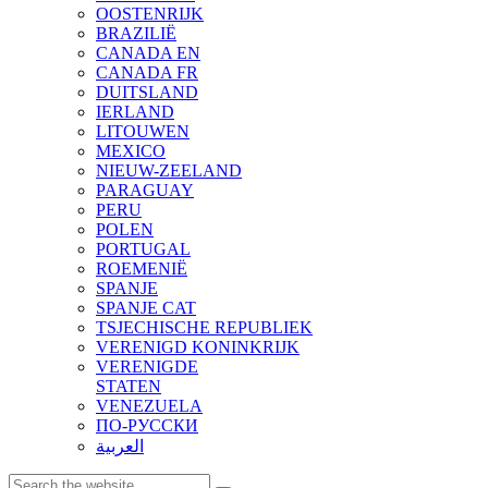
OOSTENRIJK
BRAZILIË
CANADA EN
CANADA FR
DUITSLAND
IERLAND
LITOUWEN
MEXICO
NIEUW-ZEELAND
PARAGUAY
PERU
POLEN
PORTUGAL
ROEMENIË
SPANJE
SPANJE CAT
TSJECHISCHE REPUBLIEK
VERENIGD KONINKRIJK
VERENIGDE
STATEN
VENEZUELA
ПО-РУССКИ
العربية