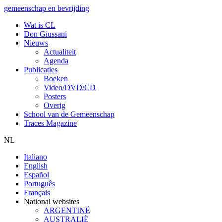
gemeenschap en bevrijding
Wat is CL
Don Giussani
Nieuws
Actualiteit
Agenda
Publicaties
Boeken
Video/DVD/CD
Posters
Overig
School van de Gemeenschap
Traces Magazine
NL
Italiano
English
Español
Português
Français
National websites
ARGENTINË
AUSTRALIË