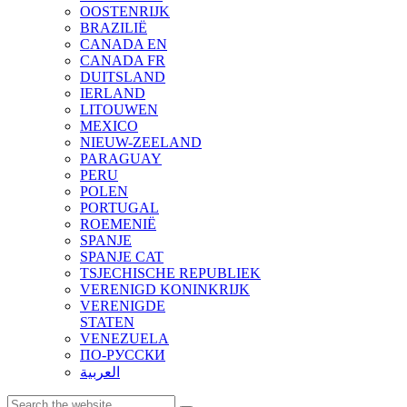
OOSTENRIJK
BRAZILIË
CANADA EN
CANADA FR
DUITSLAND
IERLAND
LITOUWEN
MEXICO
NIEUW-ZEELAND
PARAGUAY
PERU
POLEN
PORTUGAL
ROEMENIË
SPANJE
SPANJE CAT
TSJECHISCHE REPUBLIEK
VERENIGD KONINKRIJK
VERENIGDE
STATEN
VENEZUELA
ПО-РУССКИ
العربية