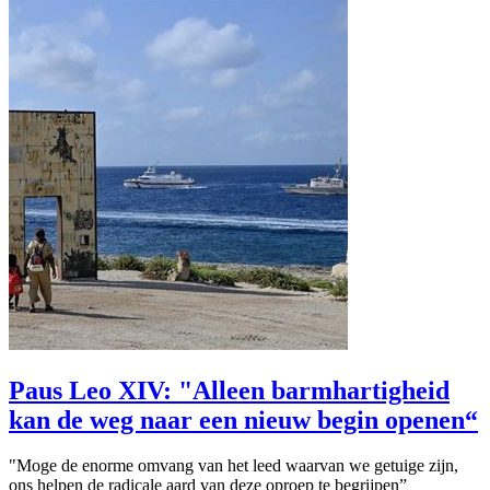
Paus Leo XIV: "Alleen barmhartigheid
kan de weg naar een nieuw begin openen“
"Moge de enorme omvang van het leed waarvan we getuige zijn,
ons helpen de radicale aard van deze oproep te begrijpen”