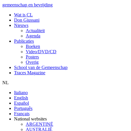
gemeenschap en bevrijding
Wat is CL
Don Giussani
Nieuws
Actualiteit
Agenda
Publicaties
Boeken
Video/DVD/CD
Posters
Overig
School van de Gemeenschap
Traces Magazine
NL
Italiano
English
Español
Português
Français
National websites
ARGENTINË
AUSTRALIË