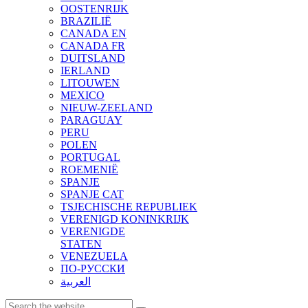
OOSTENRIJK
BRAZILIË
CANADA EN
CANADA FR
DUITSLAND
IERLAND
LITOUWEN
MEXICO
NIEUW-ZEELAND
PARAGUAY
PERU
POLEN
PORTUGAL
ROEMENIË
SPANJE
SPANJE CAT
TSJECHISCHE REPUBLIEK
VERENIGD KONINKRIJK
VERENIGDE
STATEN
VENEZUELA
ПО-РУССКИ
العربية