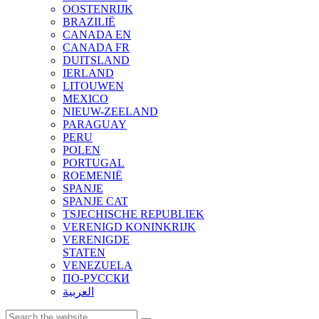
OOSTENRIJK
BRAZILIË
CANADA EN
CANADA FR
DUITSLAND
IERLAND
LITOUWEN
MEXICO
NIEUW-ZEELAND
PARAGUAY
PERU
POLEN
PORTUGAL
ROEMENIË
SPANJE
SPANJE CAT
TSJECHISCHE REPUBLIEK
VERENIGD KONINKRIJK
VERENIGDE
STATEN
VENEZUELA
ПО-РУССКИ
العربية