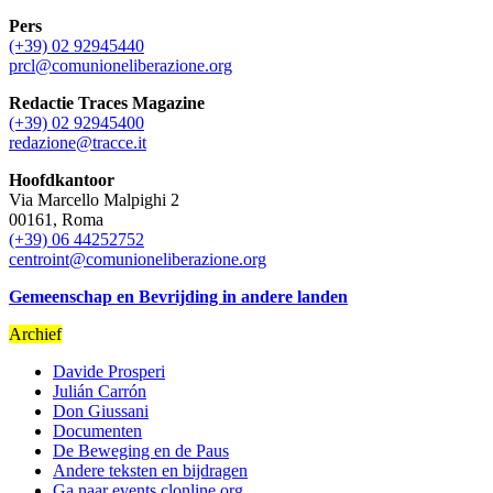
Pers
(+39) 02 92945440
prcl@comunioneliberazione.org
Redactie Traces Magazine
(+39) 02 92945400
redazione@tracce.it
Hoofdkantoor
Via Marcello Malpighi 2
00161, Roma
(+39) 06 44252752
centroint@comunioneliberazione.org
Gemeenschap en Bevrijding in andere landen
Archief
Davide Prosperi
Julián Carrón
Don Giussani
Documenten
De Beweging en de Paus
Andere teksten en bijdragen
Ga naar events.clonline.org