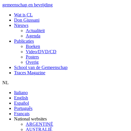
gemeenschap en bevrijding
Wat is CL
Don Giussani
Nieuws
Actualiteit
Agenda
Publicaties
Boeken
Video/DVD/CD
Posters
Overig
School van de Gemeenschap
Traces Magazine
NL
Italiano
English
Español
Português
Français
National websites
ARGENTINË
AUSTRALIË