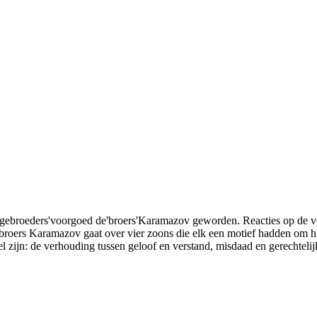
'gebroeders'voorgoed de'broers'Karamazov geworden. Reacties op de ver
 broers Karamazov gaat over vier zoons die elk een motief hadden om 
l zijn: de verhouding tussen geloof en verstand, misdaad en gerechtelij