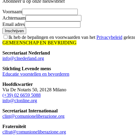
Abonneer u op onze nieuwsbrief
Voornaam
Achternaam
Email adres
Inschrijven
Ik heb de bepalingen en voorwaarden van het
Privacybeleid
geleze
GEMEENSCHAP EN BEVRIJDING
Secretariaat Nederland
info@clnederland.org
Stichting Levende mens
Educatie voorstellen en bevorderen
Hoofdkwartier
Via De Notaris 50, 20128 Milano
(+39) 02 6659 5088
info@clonline.org
Secretariaat Internationaal
clint@comunioneliberazione.org
Fraterniteit
clfrat@comunioneliberazione.org