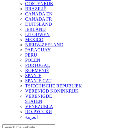
OOSTENRIJK
BRAZILIË
CANADA EN
CANADA FR
DUITSLAND
IERLAND
LITOUWEN
MEXICO
NIEUW-ZEELAND
PARAGUAY
PERU
POLEN
PORTUGAL
ROEMENIË
SPANJE
SPANJE CAT
TSJECHISCHE REPUBLIEK
VERENIGD KONINKRIJK
VERENIGDE
STATEN
VENEZUELA
ПО-РУССКИ
العربية