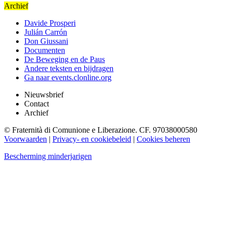
Archief
Davide Prosperi
Julián Carrón
Don Giussani
Documenten
De Beweging en de Paus
Andere teksten en bijdragen
Ga naar events.clonline.org
Nieuwsbrief
Contact
Archief
© Fraternità di Comunione e Liberazione. CF. 97038000580
Voorwaarden
|
Privacy- en cookiebeleid
|
Cookies beheren
Bescherming minderjarigen