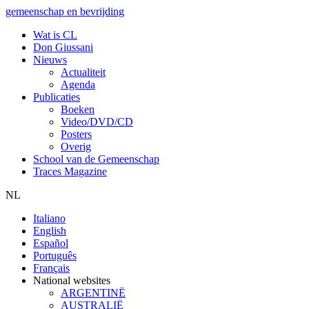
gemeenschap en bevrijding
Wat is CL
Don Giussani
Nieuws
Actualiteit
Agenda
Publicaties
Boeken
Video/DVD/CD
Posters
Overig
School van de Gemeenschap
Traces Magazine
NL
Italiano
English
Español
Português
Français
National websites
ARGENTINË
AUSTRALIË