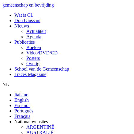
gemeenschap en bevrijding
Wat is CL
Don Giussani
Nieuws
Actualiteit
Agenda
Publicaties
Boeken
Video/DVD/CD
Posters
Overig
School van de Gemeenschap
Traces Magazine
NL
Italiano
English
Español
Português
Français
National websites
ARGENTINË
AUSTRALIË