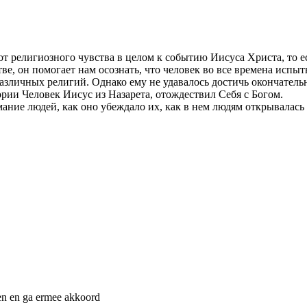
т религиозного чувства в целом к событию Иисуса Христа, то е
е, он помогает нам осознать, что человек во все времена испы
азличных религий. Однако ему не удавалось достичь окончатель
рии Человек Иисус из Назарета, отождествил Себя с Богом.
имание людей, как оно убеждало их, как в нем людям открывалас
n en ga ermee akkoord