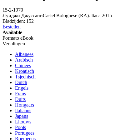
15-2-1970
Луиджи Джуссани
Castel Bolognese (RA): Itaca 2015
Bladzijden: 152
Bestellen
Available
Formato eBook
Vertalingen
Albanees
Arabisch
Chinees
Kroatisch
Tsjechisch
Dutch
Engels
Frans
Duits
Hongaars
Italiaans
Japans
Litouws
Pools
Portugees
Roemeens