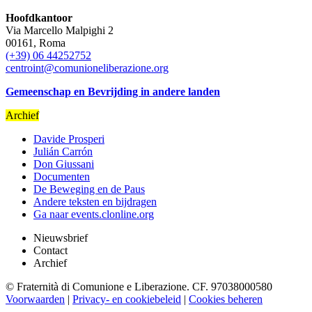
Hoofdkantoor
Via Marcello Malpighi 2
00161, Roma
(+39) 06 44252752
centroint@comunioneliberazione.org
Gemeenschap en Bevrijding in andere landen
Archief
Davide Prosperi
Julián Carrón
Don Giussani
Documenten
De Beweging en de Paus
Andere teksten en bijdragen
Ga naar events.clonline.org
Nieuwsbrief
Contact
Archief
© Fraternità di Comunione e Liberazione. CF. 97038000580
Voorwaarden
|
Privacy- en cookiebeleid
|
Cookies beheren