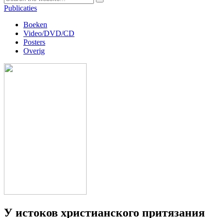
Publicaties
Boeken
Video/DVD/CD
Posters
Overig
У истоков христианского притязания