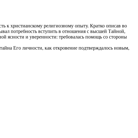
сть к христианскому религиозному опыту. Кратко описав во
тывал потребность вступить в отношения с высшей Тайной,
ной ясности и уверенности: требовалась помощь со стороны
ь тайна Его личности, как откровение подтверждалось новым,