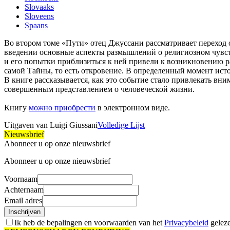
Slovaaks
Sloveens
Spaans
Во втором томе «Пути» отец Джуссани рассматривает переход о
введении основные аспекты размышлений о религиозном чувств
и его попытки приблизиться к ней привели к возникновению р
самой Тайны, то есть откровение. В определенный момент исто
В книге рассказывается, как это событие стало привлекать вн
совершенным представлением о человеческой жизни.
Книгу
можно приобрести
в электронном виде.
Uitgaven van Luigi Giussani
Volledige Lijst
Nieuwsbrief
Abonneer u op onze nieuwsbrief
Abonneer u op onze nieuwsbrief
Voornaam
Achternaam
Email adres
Inschrijven
Ik heb de bepalingen en voorwaarden van het
Privacybeleid
geleze