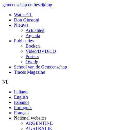
gemeenschap en bevrijding
Wat is CL
Don Giussani
Nieuws
Actualiteit
Agenda
Publicaties
Boeken
Video/DVD/CD
Posters
Overig
School van de Gemeenschap
Traces Magazine
NL
Italiano
English
Español
Português
Français
National websites
ARGENTINË
AUSTRALIË