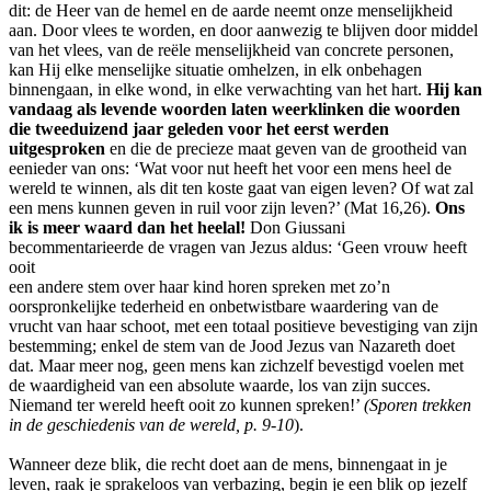
dit: de Heer van de hemel en de aarde neemt onze menselijkheid
aan. Door vlees te worden, en door aanwezig te blijven door middel
van het vlees, van de reële menselijkheid van concrete personen,
kan Hij elke menselijke situatie omhelzen, in elk onbehagen
binnengaan, in elke wond, in elke verwachting van het hart.
Hij kan
vandaag als levende woorden laten weerklinken die woorden
die tweeduizend jaar geleden voor het eerst werden
uitgesproken
en die de precieze maat geven van de grootheid van
eenieder van ons: ‘Wat voor nut heeft het voor een mens heel de
wereld te winnen, als dit ten koste gaat van eigen leven? Of wat zal
een mens kunnen geven in ruil voor zijn leven?’ (Mat 16,26).
Ons
ik is meer waard dan het heelal!
Don Giussani
becommentarieerde de vragen van Jezus aldus: ‘Geen vrouw heeft
ooit
een andere stem over haar kind horen spreken met zo’n
oorspronkelijke tederheid en onbetwistbare waardering van de
vrucht van haar schoot, met een totaal positieve bevestiging van zijn
bestemming; enkel de stem van de Jood Jezus van Nazareth doet
dat. Maar meer nog, geen mens kan zichzelf bevestigd voelen met
de waardigheid van een absolute waarde, los van zijn succes.
Niemand ter wereld heeft ooit zo kunnen spreken!’
(Sporen trekken
in de geschiedenis van de wereld, p. 9-10
).
Wanneer deze blik, die recht doet aan de mens, binnengaat in je
leven, raak je sprakeloos van verbazing, begin je een blik op jezelf