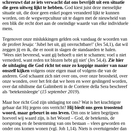
schreeuwt dat ze iets verwacht dat ons bevrijdt uit een situatie
die geen uitweg lijkt te hebben.
God kiest juist deze menselijke
situatie uit, die door geen enkel pogen veranderd lijkt te kunnen
worden, om de wegwerpcultuur uit te dagen met de nieuwheid van
een blik die recht doet aan de oneindige waarde van elke individuele
mens.
Tegenover onze mislukkingen gelden ook vandaag de woorden van
de profeet Jesaja: ‘Jubel het uit, gij onvruchtbare!’ (Jes 54,1), dat wil
zeggen jij en ik, die er nooit in slagen de standaarden te halen.
‘Wees niet bevreesd, want gij behoeft u niet te schamen; voel u niet
vernederd, want reden tot blozen hebt gij niet’ (Jes 54,4).
Zie hier
de uitdaging die God richt tot onze zo koppige manier van naar
onszelf kijken
volgens onze eigen maat of volgens die van de
anderen. God schaamt zich niet over ons, over onze broosheid, over
onze wonden, over het feit dat we heen en weer geslingerd worden,
over dat nihilisme dat Galimberti in de Corriere della Sera beschreef
als ‘betekenisleegte’ (
15 september 2019
).
Maar hoe richt God zijn uitdaging tot ons? Wat is het krachtigste
gebaar dat Hij jegens ons verricht?
Hij biedt ons geen troostend
woord, maar gebeurt in ons leven.
Om ons te laten begrijpen
hoeveel wij waard zijn, is het Woord – God, de betekenis, de
oorsprong en de bestemming van ons bestaan – vlees geworden en
onder ons komen wonen (vgl. Joh 1,14). Niets is overtuigender dan