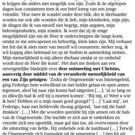
te krijgen die anders niet mogelijk zou zijn. Zoals ik de afgelopen
dagen kon constateren toen ik een brief kreeg van een jonge
vriendin: ‘Hoe meer ik wandel onder deze blik, des te dierbaarder
worden me ook alle wonden die ik heb, mijn kleinheden, mijn pijn,
de dingen die ik van mezelf niet begrijp, mijn angsten, mijn
bekrompenheden, mijn zonden. Ik weet dat zij de enige
mogelijkheid zijn om de Heer te onderscheppen die langs komt,
omdat ze me ontwapenen en behoeftig, klein laten zijn. Mij verbaast
het feit dat ik niets meer van mezelf wil censureren; sterker nog, ik
wil koppig alles helemaal tot op de bodem in aanmerking nemen.
Mijn menselijkheid is mij alleen dierbaar omdat ze zo omhelsd
wordt door de Heer die komt’. Het doet me denken aan een
onvergetelijke bladzijde over
deze ontmoeting met Christus,
aanwezig door middel van de veranderde menselijkheid van
een van Zijn getuigen
: ‘Zodra de Ongenoemde was binnengeleid,
ging Federigo hem welwillend en met helder gelaat en open armen
tegemoet, alsof hij naar zijn komst had uitgezien […]; ‘al zo lang en
zo dikwijls had ik zelf bij u moeten komen’. ‘Bij mij, u! Weet u wie
ik ben? Hebben ze u mijn naam goed gezegd?’ […] ‘Laat mij’, zei
Federigo, haar met liefdevolle dwang grijpend, ‘laat mij die hand
drukken’. […] Met die woorden spreidde hij zijn armen om de hals
van de Ongenoemde. Die trachtte er zich aan te onttrekken en
verzette zich een ogenblik, maar gaf dan toe, als overwonnen door
die uitstorting van liefde. Hij omhelsde ook de kardinaal […] Terwijl
de Ongenoemde zich losmaakte uit de omarming […] riep hij uit: