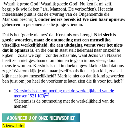
‘Waarlijk grote God! Waarlijk goede God! Nu ken ik mijzelf,
begrijp ik wie ik ben’’ (A. Manzoni, De verloofden). Het echt
interessante punt is dat de ervaring van de Ongenoemde die
Manzoni beschrijft,
onder ieders bereik is! We zien haar opnieuw
gebeuren
in personen als die jonge vriendin.
Dat is het ‘goede nieuws’ dat Kerstmis ons brengt.
Niet slechts
goede woorden, maar de ontmoeting met een menselijke,
vleselijke werkelijkheid, die een uitdaging vormt voor het niets
dat in opmars is
, en die ons in staat stelt helemaal naar onszelf te
kijken – zoals we zijn – zonder schaamte, want Jezus van Nazaret
heeft zich niet geschaamd om binnen te gaan in ons vlees, door
mens te worden. Kerstmis is dat in doeken gewikkelde kind dat ons
zegt: ‘Waarom kijk je niet naar jezelf zoals ik naar jou kijk, zoals ik
kijk naar jouw menselijkheid? Merk je niet op dat ik kind geworden
ben juist om jou heel de voorkeur te laten zien die ik voor jou heb?’
‘Kerstmis is de ontmoeting met de werkelijkheid van de
mensen’
521 KB
‘Kerstmis is de ontmoeting met de werkelijkheid van de
mensen’
Nieuwsbrief