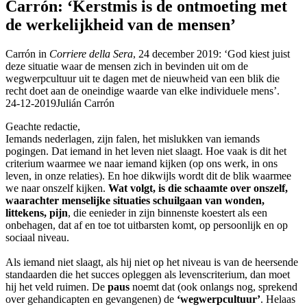
Carrón: ‘Kerstmis is de ontmoeting met
de werkelijkheid van de mensen’
Carrón in
Corriere della Sera
, 24 december 2019: ‘God kiest juist
deze situatie waar de mensen zich in bevinden uit om de
wegwerpcultuur uit te dagen met de nieuwheid van een blik die
recht doet aan de oneindige waarde van elke individuele mens’.
24-12-2019
Julián Carrón
Geachte redactie,
Iemands nederlagen, zijn falen, het mislukken van iemands
pogingen. Dat iemand in het leven niet slaagt. Hoe vaak is dit het
criterium waarmee we naar iemand kijken (op ons werk, in ons
leven, in onze relaties). En hoe dikwijls wordt dit de blik waarmee
we naar onszelf kijken.
Wat volgt, is die schaamte over onszelf,
waarachter menselijke situaties schuilgaan van wonden,
littekens, pijn
, die eenieder in zijn binnenste koestert als een
onbehagen, dat af en toe tot uitbarsten komt, op persoonlijk en op
sociaal niveau.
Als iemand niet slaagt, als hij niet op het niveau is van de heersende
standaarden die het succes opleggen als levenscriterium, dan moet
hij het veld ruimen. De
paus
noemt dat (ook onlangs nog, sprekend
over gehandicapten en gevangenen) de
‘wegwerpcultuur’
. Helaas