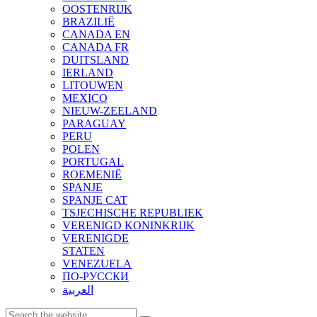
OOSTENRIJK
BRAZILIË
CANADA EN
CANADA FR
DUITSLAND
IERLAND
LITOUWEN
MEXICO
NIEUW-ZEELAND
PARAGUAY
PERU
POLEN
PORTUGAL
ROEMENIË
SPANJE
SPANJE CAT
TSJECHISCHE REPUBLIEK
VERENIGD KONINKRIJK
VERENIGDE
STATEN
VENEZUELA
ПО-РУССКИ
العربية