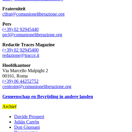
Fraterniteit
clfrat@comunioneliberazione.org
Pers
(+39) 02 92945440
prcl@comunioneliberazione.org
Redactie Traces Magazine
(+39) 02 92945400
redazione@tracce.it
Hoofdkantoor
Via Marcello Malpighi 2
00161, Roma
(+39) 06 44252752
centroint@comunioneliberazione.org
Gemeenschap en Bevrijding in andere landen
Archief
Davide Prosperi
Julián Carrón
Don Giussani