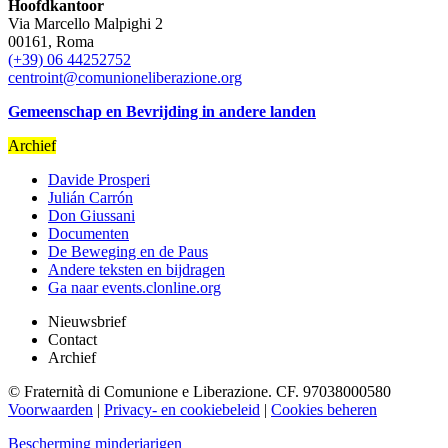
Hoofdkantoor
Via Marcello Malpighi 2
00161, Roma
(+39) 06 44252752
centroint@comunioneliberazione.org
Gemeenschap en Bevrijding in andere landen
Archief
Davide Prosperi
Julián Carrón
Don Giussani
Documenten
De Beweging en de Paus
Andere teksten en bijdragen
Ga naar events.clonline.org
Nieuwsbrief
Contact
Archief
© Fraternità di Comunione e Liberazione. CF. 97038000580
Voorwaarden
|
Privacy- en cookiebeleid
|
Cookies beheren
Bescherming minderjarigen