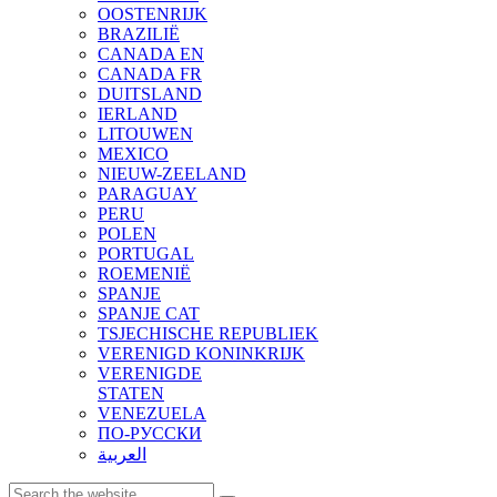
OOSTENRIJK
BRAZILIË
CANADA EN
CANADA FR
DUITSLAND
IERLAND
LITOUWEN
MEXICO
NIEUW-ZEELAND
PARAGUAY
PERU
POLEN
PORTUGAL
ROEMENIË
SPANJE
SPANJE CAT
TSJECHISCHE REPUBLIEK
VERENIGD KONINKRIJK
VERENIGDE
STATEN
VENEZUELA
ПО-РУССКИ
العربية