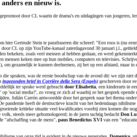
 anders en nieuw is.
gepromoot door CL waarin de drama's en uitdagingen van jongeren, ler
om hier Gertrude Stein te parafraseren die schreef: "Een roos is (nu ee
d door CL op zijn YouTube-kanaal zaterdagavond 30 januari j.l., getitel
en bekeken, zoals veel mensen al hebben gedaan, en werd gekenmerk
n mensen keken mee op hun mobiles, computers en televisies. Schrijver
), om gezamelijk te kunnen deelnemen, zij het op een afstand, maar in
 die spraken, was de eerste boodschap van de avond dit: we zijn niet de
en
ingezonden brief in Corrière della Sera (Engels)
geschreven door een
iddellijk ter sprake werd gebracht
door Elisabetta
, een kinderarts in e
ge' op 'social media?', zo vroeg ze zich af waarbij ze het gesprek opend
lijden. Julián Carrón antwoordde door het gesprek naar het thema onderw
De pandemie heeft de destructieve kracht van het hedendaags nihilisme 
 groeiende kritieke situatie veel kwalificaties voorbij zien komen die no
e volk, steeds meer gehomologeerd; in de jaren tachtig bedacht
Don Lui
de "afschaffing van de mens",
paus Benedictus XVI
van een "educatie
nihilisme van onze tijd is evident in de nieuwe generaties.
Domenico
, u