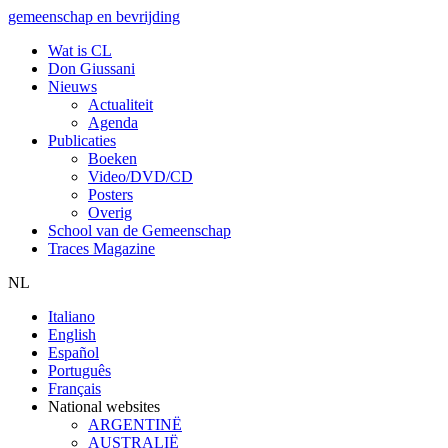
gemeenschap en bevrijding
Wat is CL
Don Giussani
Nieuws
Actualiteit
Agenda
Publicaties
Boeken
Video/DVD/CD
Posters
Overig
School van de Gemeenschap
Traces Magazine
NL
Italiano
English
Español
Português
Français
National websites
ARGENTINË
AUSTRALIË