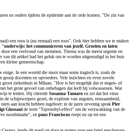
aren en ouders tijdens de epidemie aan de orde komen. "De zin van
nmaal) een roos is (nu eemaal) een roos". Ook hier hebben we te maken
d
"onderwijs: het communiceren van jezelf. Groeien en laten
t door een veelvoud van stemmen. Thema was de meest urgente en
 van dit artikel had het geluk om te worden uitgenodigd in het huis
 een kleine gemeenschap.
 enige. In een wereld die mooi maar soms tragisch is, zoals de
 groep docenten en opvoeders. Vele inzichten en even zovele
en groot ziekenhuis in Milaan. "Hoe is het mogelijk dat er negen- of
e met het grote gevoel van onbehagen dat leeft bij volwassenen. Wat
ijs te leiden. Hij citeerde
Susanna Tamaro
en zei dat het virus
in de schijnwerpers gezet, de explosie van angsten, eenzaamheid,
g niets aan kracht hebben ingeboet: in de jaren zeventig sprak
Pier
gi Giussani
de term "Tsjernobyl-effect" om de verzwakking van de
ve noodsituatie", en
paus Franciscus
roept nu op tot een
it Cesena, legde dit goed uit door te praten over een brief geschreven