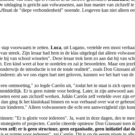
De uitdaging is gericht aan volwassenen, aan hun manier van zichzelf te 
ffinati de "diepe verbondenheid" noemde. Lesgeven kan niet alleen een 
 stap voorwaarts te zetten.
Luca
, uit Lugano, vertelde een mooi verhaa
 van streek. Zijn leraar had hem in de klas uitgelegd dat alleen volwass
de hij van school wisselen". Deze leraar trok hem zo aan dat hij van sch
teit. Een kind weet al hoe te oordelen en zal je beoordelen. Maar om jez
rwijs de introductie is tot de totale realiteit", zoals Don Giussani al
inderen: als we ons eigen hart niet geloven, kunnen we het hart van de 
een ontmoeting," zo legde Carrón uit, "zodat het in staat is zich open t
middellijk. Er is geen ruimte voor bedrog. Later, in zijn antwoord aan
oeten eerst aan zichzelf werken. Julián Carrón zelf vertelde over zijn e
ar dan ging ik het klaslokaal binnen en was verbaasd over wat er gebeurd
nze kinderen." Alleen volwassenen die echt een aanwezigheid zijn kunne
innen: "Er is glorie voor iedereen". Ja, want in deze dagen, des te mee
strategieën of projecten. Carrón citeerde opnieuw Don Giussani toen d
n zelf; er is geen structuur, geen organisatie, geen initiatief dat 
rom is er ruimte voor iedereen", zei Carrón. Dit is op de eerste plaats in