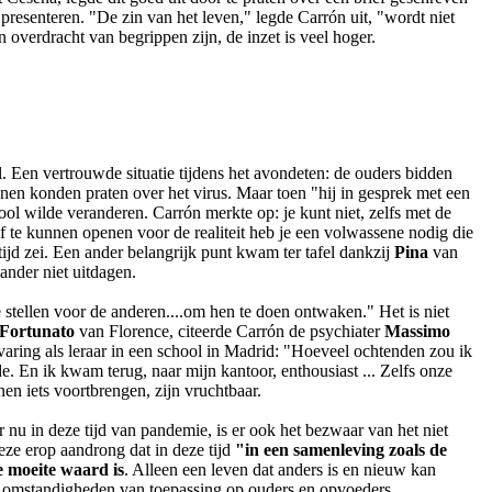
presenteren. "De zin van het leven," legde Carrón uit, "wordt niet
overdracht van begrippen zijn, de inzet is veel hoger.
l. Een vertrouwde situatie tijdens het avondeten: de ouders bidden
enen konden praten over het virus. Maar toen "hij in gesprek met een
ool wilde veranderen. Carrón merkte op: je kunt niet, zelfs met de
elf te kunnen openen voor de realiteit heb je een volwassene nodig die
tijd zei. Een ander belangrijk punt kwam ter tafel dankzij
Pina
van
ander niet uitdagen.
e stellen voor de anderen....om hen te doen ontwaken." Het is niet
Fortunato
van Florence, citeerde Carrón de psychiater
Massimo
rvaring als leraar in een school in Madrid: "Hoeveel ochtenden zou ik
e. En ik kwam terug, naar mijn kantoor, enthousiast ... Zelfs onze
n iets voortbrengen, zijn vruchtbaar.
r nu in deze tijd van pandemie, is er ook het bezwaar van het niet
eze erop aandrong dat in deze tijd
"in een samenleving zoals de
de moeite waard is
. Alleen een leven dat anders is en nieuw kan
 alle omstandigheden van toepassing op ouders en opvoeders.