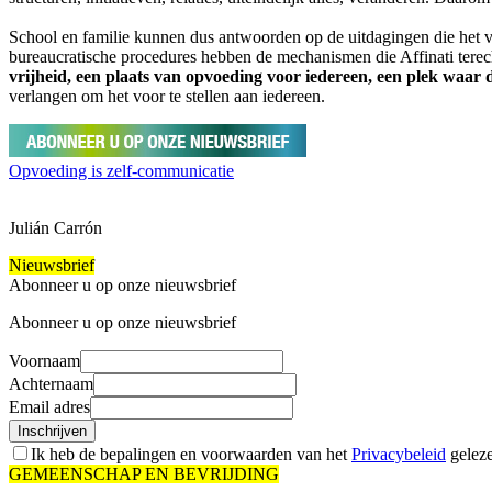
School en familie kunnen dus antwoorden op de uitdagingen die het vir
bureaucratische procedures hebben de mechanismen die Affinati terecht
vrijheid, een plaats van opvoeding voor iedereen, een plek waar
verlangen om het voor te stellen aan iedereen.
Opvoeding is zelf-communicatie
Julián Carrón
Nieuwsbrief
Abonneer u op onze nieuwsbrief
Abonneer u op onze nieuwsbrief
Voornaam
Achternaam
Email adres
Inschrijven
Ik heb de bepalingen en voorwaarden van het
Privacybeleid
geleze
GEMEENSCHAP EN BEVRIJDING