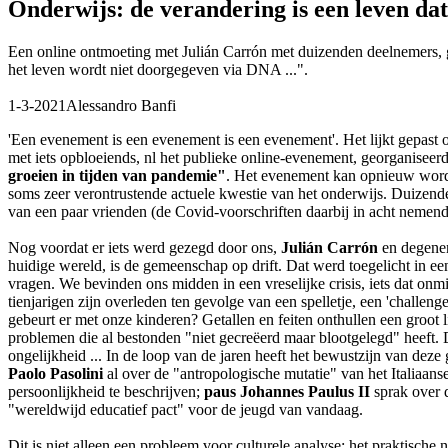
Onderwijs: de verandering is een leven dat
Een online ontmoeting met Julián Carrón met duizenden deelnemers, 
het leven wordt niet doorgegeven via DNA ...".
1-3-2021
Alessandro Banfi
'Een evenement is een evenement is een evenement'. Het lijkt gepast 
met iets opbloeiends, nl het publieke online-evenement, georganiseer
groeien in tijden van pandemie"
. Het evenement kan opnieuw word
soms zeer verontrustende actuele kwestie van het onderwijs. Duizende
van een paar vrienden (de Covid-voorschriften daarbij in acht nemend
Nog voordat er iets werd gezegd door ons,
Julián Carrón
en degenen
huidige wereld, is de gemeenschap op drift. Dat werd toegelicht in e
vragen. We bevinden ons midden in een vreselijke crisis, iets dat onm
tienjarigen zijn overleden ten gevolge van een spelletje, een 'challen
gebeurt er met onze kinderen? Getallen en feiten onthullen een groot 
problemen die al bestonden "niet gecreëerd maar blootgelegd" heeft. 
ongelijkheid ... In de loop van de jaren heeft het bewustzijn van deze
Paolo Pasolini
al over de "antropologische mutatie" van het Italiaans
persoonlijkheid te beschrijven;
paus Johannes Paulus II
sprak over 
"wereldwijd educatief pact" voor de jeugd van vandaag.
Dit is niet alleen een probleem voor culturele analyse; het praktische 