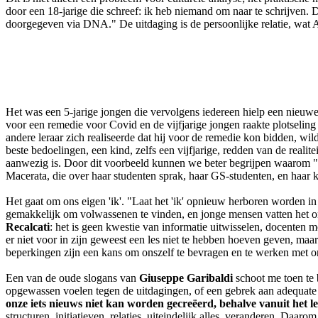
door een 18-jarige die schreef: ik heb niemand om naar te schrijven. 
doorgegeven via DNA." De uitdaging is de persoonlijke relatie, wat A
Het was een 5-jarige jongen die vervolgens iedereen hielp een nieuwe
voor een remedie voor Covid en de vijfjarige jongen raakte plotseling
andere leraar zich realiseerde dat hij voor de remedie kon bidden, wil
beste bedoelingen, een kind, zelfs een vijfjarige, redden van de reali
aanwezig is. Door dit voorbeeld kunnen we beter begrijpen waarom "onde
Macerata, die over haar studenten sprak, haar GS-studenten, en haar k
Het gaat om ons eigen 'ik'. "Laat het 'ik' opnieuw herboren worden in 
gemakkelijk om volwassenen te vinden, en jonge mensen vatten het on
Recalcati
: het is geen kwestie van informatie uitwisselen, docenten m
er niet voor in zijn geweest een ​​les niet te hebben hoeven geven, ma
beperkingen zijn een kans om onszelf te bevragen en te werken met o
Een van de oude slogans van
Giuseppe Garibaldi
schoot me toen te b
opgewassen voelen tegen de uitdagingen, of een gebrek aan adequate 
onze iets nieuws niet kan worden gecreëerd, behalve vanuit het leve
structuren, initiatieven, relaties, uiteindelijk alles, veranderen. Daa