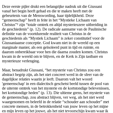
Deze eerste pijler drukt een belangrijke nadruk uit die Giussani
vanaf het begin heeft gehad en die te maken heeft met de
gebeurtenis van de Menswording, haar tijdelijkheid. Deze
“gemeenschap” heeft in feite in het “Mystieke Lichaam van
Christus”² zijn “totale omtrek en altijd mysterieuzere uitbreiding in
de geschiedenis” (p. 12). De radicale aanname van de Paulinische
definitie van de voortdurende realiteit van Christus in de
geschiedenis als “Mystiek Lichaam” is zeker constitutief voor de
Giussaniaanse conceptie. God kwam niet in de wereld op een
marginale manier, als een geïsoleerd punt in tijd en ruimte, en
daarom onbereikbaar voor hen die daarna zouden komen. Christus
kwam in de wereld om te blijven, en de Kerk is Zijn tastbare en
mysterieuze verlenging.
Maar, benadrukt Giussani, “het mysterie van Christus zou een
abstract begrip zijn, als het niet concreet werd in de sfeer van de
dagelijkse relaties waarin je leeft. Daarom valt het woord
'gemeenschap' in een dialectisch geschetst beeld tussen de pool van
de uiterste omtrek van het mysterie en de kortstondige belevenissen,
het kortstondige heden” (p. 13). Die ultieme grens, het mysterie van
de gemeenschap, zou abstract blijven, ver weg, als het niet werd
waargenomen en beleefd in de relatie “schouder aan schouder” met
concrete mensen, in de betrokkenheid van jouw leven op het mijne
en mijn leven op het jouwe, als het niet tevoorschijn kwam waar ik