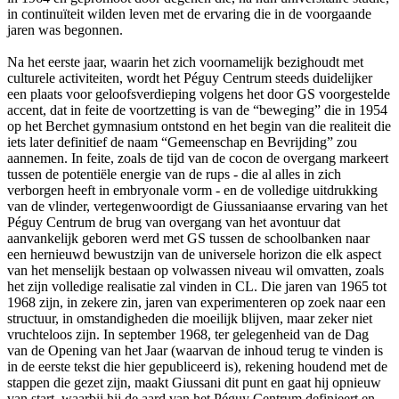
in continuïteit wilden leven met de ervaring die in de voorgaande
jaren was begonnen.
Na het eerste jaar, waarin het zich voornamelijk bezighoudt met
culturele activiteiten, wordt het Péguy Centrum steeds duidelijker
een plaats voor geloofsverdieping volgens het door GS voorgestelde
accent, dat in feite de voortzetting is van de “beweging” die in 1954
op het Berchet gymnasium ontstond en het begin van die realiteit die
iets later definitief de naam “Gemeenschap en Bevrijding” zou
aannemen. In feite, zoals de tijd van de cocon de overgang markeert
tussen de potentiële energie van de rups - die al alles in zich
verborgen heeft in embryonale vorm - en de volledige uitdrukking
van de vlinder, vertegenwoordigt de Giussaniaanse ervaring van het
Péguy Centrum de brug van overgang van het avontuur dat
aanvankelijk geboren werd met GS tussen de schoolbanken naar
een hernieuwd bewustzijn van de universele horizon die elk aspect
van het menselijk bestaan op volwassen niveau wil omvatten, zoals
het zijn volledige realisatie zal vinden in CL. Die jaren van 1965 tot
1968 zijn, in zekere zin, jaren van experimenteren op zoek naar een
structuur, in omstandigheden die moeilijk blijven, maar zeker niet
vruchteloos zijn. In september 1968, ter gelegenheid van de Dag
van de Opening van het Jaar (waarvan de inhoud terug te vinden is
in de eerste tekst die hier gepubliceerd is), rekening houdend met de
stappen die gezet zijn, maakt Giussani dit punt en gaat hij opnieuw
van start, waarbij hij de aard van het Péguy Centrum definieert en