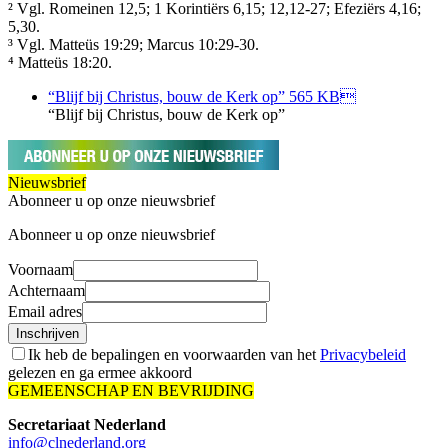
² Vgl. Romeinen 12,5; 1 Korintiërs 6,15; 12,12-27; Efeziërs 4,16;
5,30.
³ Vgl. Matteüs 19:29; Marcus 10:29-30.
⁴ Matteüs 18:20.
“Blijf bij Christus, bouw de Kerk op”
565 KB
“Blijf bij Christus, bouw de Kerk op”
Nieuwsbrief
Abonneer u op onze nieuwsbrief
Abonneer u op onze nieuwsbrief
Voornaam
Achternaam
Email adres
Inschrijven
Ik heb de bepalingen en voorwaarden van het
Privacybeleid
gelezen en ga ermee akkoord
GEMEENSCHAP EN BEVRIJDING
Secretariaat Nederland
info@clnederland.org