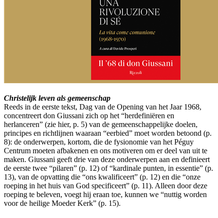
Christelijk leven als gemeenschap
Reeds in de eerste tekst, Dag van de Opening van het Jaar 1968,
concentreert don Giussani zich op het “herdefiniëren en
herlanceren” (zie hier, p. 5) van de gemeenschappelijke doelen,
principes en richtlijnen waaraan “eerbied” moet worden betoond (p.
8): de onderwerpen, kortom, die de fysionomie van het Péguy
Centrum moeten afbakenen en ons motiveren om er deel van uit te
maken. Giussani geeft drie van deze onderwerpen aan en definieert
de eerste twee “pilaren” (p. 12) of “kardinale punten, in essentie” (p.
13), van de opvatting die “ons kwalificeert” (p. 12) en die “onze
roeping in het huis van God specificeert” (p. 11). Alleen door deze
roeping te beleven, voegt hij eraan toe, kunnen we “nuttig worden
voor de heilige Moeder Kerk” (p. 15).