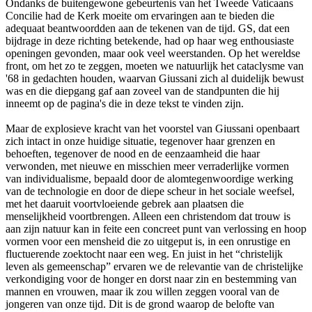
Ondanks de buitengewone gebeurtenis van het Tweede Vaticaans
Concilie had de Kerk moeite om ervaringen aan te bieden die
adequaat beantwoordden aan de tekenen van de tijd. GS, dat een
bijdrage in deze richting betekende, had op haar weg enthousiaste
openingen gevonden, maar ook veel weerstanden. Op het wereldse
front, om het zo te zeggen, moeten we natuurlijk het cataclysme van
'68 in gedachten houden, waarvan Giussani zich al duidelijk bewust
was en die diepgang gaf aan zoveel van de standpunten die hij
inneemt op de pagina's die in deze tekst te vinden zijn.
Maar de explosieve kracht van het voorstel van Giussani openbaart
zich intact in onze huidige situatie, tegenover haar grenzen en
behoeften, tegenover de nood en de eenzaamheid die haar
verwonden, met nieuwe en misschien meer verraderlijke vormen
van individualisme, bepaald door de alomtegenwoordige werking
van de technologie en door de diepe scheur in het sociale weefsel,
met het daaruit voortvloeiende gebrek aan plaatsen die
menselijkheid voortbrengen. Alleen een christendom dat trouw is
aan zijn natuur kan in feite een concreet punt van verlossing en hoop
vormen voor een mensheid die zo uitgeput is, in een onrustige en
fluctuerende zoektocht naar een weg. En juist in het “christelijk
leven als gemeenschap” ervaren we de relevantie van de christelijke
verkondiging voor de honger en dorst naar zin en bestemming van
mannen en vrouwen, maar ik zou willen zeggen vooral van de
jongeren van onze tijd. Dit is de grond waarop de belofte van