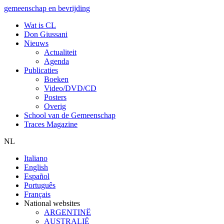
gemeenschap en bevrijding
Wat is CL
Don Giussani
Nieuws
Actualiteit
Agenda
Publicaties
Boeken
Video/DVD/CD
Posters
Overig
School van de Gemeenschap
Traces Magazine
NL
Italiano
English
Español
Português
Français
National websites
ARGENTINË
AUSTRALIË