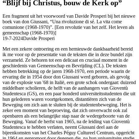
“Blijf bij Christus, bouw de Kerk op”
Een fragment uit het voorwoord van Davide Prosperi bij het nieuwe
boek van don Giussani, “Una rivoluzione di sé. La vita come
comunione (1968-1970)”. [Een revolutie van het zelf. Het leven als
gemeenschap (1968-1970)]
19-7-2024
Davide Prosperi
Met een zekere ontroering en een hernieuwde dankbaarheid bereid
ik me voor op de presentatie van de teksten die in deze bundel zijn
verzameld. Ze behoren tot een delicaat en cruciaal moment in de
geschiedenis van Gemeenschap en Bevrijding (CL). De teksten
hebben betrekking op de jaren 1968-1970, een periode waarin de
ervaring die in 1954 door don Giussani werd geboren, als gevolg
van de explosie van '68 in Italië, een grote schok ondergaat: duizend
middelbare scholieren, de helft van de aanhangers van Gioventù
Studentesca (GS), en een paar honderd universiteitsstudenten die uit
hun gelederen waren voortgekomen, distantiëren zich van de
Beweging om zich aan te sluiten bij de studentenbeweging. Het is
zeker een moment van beproeving, dat zich onverwacht ook zal
openbaren als een belangrijke stap naar de wedergeboorte van de
Beweging. Vanaf de herfst van 1965, na de leiding van Gioventù
Studentesca te hebben verlaten, neemt Giussani deel aan de
bijeenkomsten van het Charles Péguy Cultureel Centrum, opgericht
in 1964 en gepromoot door degenen die, na hun universitaire studie,