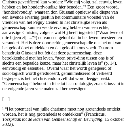
Christus geverifieerd kan worden: “Wie mij volgt, zal eeuwig leven
hebben en het honderdvoudige hier beneden."³ Een groot woord,
‘honderdvoudig’, waaraan don Giussani opnieuw alle diepte van
een levende ervaring geeft in het communitaire voorstel van de
vrienden van het Péguy Center. In het christelijke leven als
gemeenschap kunnen we de ervaring hebben van een echte,
aanwezige Christus, volgens wat Hij heeft ingesteld (“Waar twee of
drie bijeen zijn...”⁴) en van een geloof dat in het leven investeert en
verandert. Het is deze doorleefde gemeenschap die ons het nut van
het geloof doet ontdekken en dat geloof in ons voedt. Daarom
benadrukt Giussani het feit dat deze gemeenschap, deze
betrokkenheid met het leven, “geen privé-ding tussen ons is of
slechts een bepaalde keuze, maar het christelijk leven is” (p. 14),
eenvoudig en essentieel. Overal waar het wordt genegeerd of
sociologisch wordt gereduceerd, geminimaliseerd of verkeerd
begrepen, is het het christendom zelf dat wordt leeggemaakt.
“Gemeenschap” behoort in feite tot haar ontologie, zoals Giussani in
de volgende jaren vele malen zal herbevestigen.
[…]
¹ “Het potentieel van jullie charisma moet nog grotendeels ontdekt
worden, het is nog grotendeels te ontdekken” (Franciscus,
Toespraak tot de leden van Gemeenschap en Bevrijding
, 15 oktober
2022).