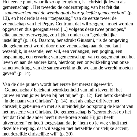
Het eerste punt, waar ik zo op terugkom, is “christelijk leven als
gemeenschap”. Het tweede: de onderstreping van het feit dat
“
samenwerken met de wereld gaat door geleefde gemeenschap
” (p.
13), en het derde is een “toepassing” van de eerste twee: de
vriendschap van het Péguy Centrum, dat wil zeggen, “moet worden
opgevat en dus georganiseerd [...] volgens deze twee principes,”
elke andere overweging zou lijden onder een “gedeeltelijke
instelling” (p. 16). Daarom, benadrukt Giussani, “is de omgeving
die gekenmerkt wordt door onze vriendschap aan de ene kant
wezenlijk, in essentie, een wil, een verlangen, een poging, een
inspanning, een ervaring van gemeenschap, van engagement met het
leven en aan de andere kant, hierdoor, een ontwikkeling van onze
samenwerking, van de samenwerking die we aan de wereld moeten
geven” (p. 14).
Van de drie punten wordt het eerste het meest uitgewerkt.
“Gemeenschap' betekent betrokkenheid van mijn leven bij het
jouwe en van jouw leven bij het mijne” (p. 12). Een betrokkenheid
“in de naam van Christus” (p. 14), met als enige drijfveer het
christelijk gebeuren en met als uiteindelijke oorsprong de kracht van
het mysterie van Christus. De gemeenschap is “gegrondvest op het
feit dat God de ander heeft uitverkoren zoals Hij jou heeft
uitverkoren” en heeft toegestaan dat je “hem op je weg vindt met
dezelfde roeping, dat wil zeggen met hetzelfde christelijke accent,
met dezelfde christelijke wil” (p. 30).