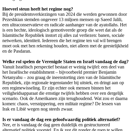
Hoeveel steun heeft het regime nog?
Bij de presidentsverkiezingen van 2024 die werden gewonnen door
Pezeshkian stemden ongeveer 13 miljoen mensen op Saeed Jalili,
een ultraconservatieve en radicale aanhanger van de ayatollahs. Het
is een hechte, ideologisch gemotiveerde groep die weet dat als de
Islamitische Republiek instort zij alles zal verliezen: banen, sociale
netwerken, identiteit. Iedereen die het regime ten val wil brengen
moet ook met hen rekening houden, niet alleen met de geestelijkheid
en de Pasdaran.
Welke rol spelen de Verenigde Staten en Israël vandaag de dag?
Vanuit Israëlisch perspectief bestaat er weinig twijfel: een deel van
het Israëlische establishment – bijvoorbeeld premier Benjamin
Netanyahu – zou graag de ineenstorting zien van de Islamitische
Republiek, zijn regionale tegenstander bij uitstek, en dringt aan op
een regimewisseling. Er zijn echter ook mensen binnen het
veiligheidsapparaat die ernstige twijfels hebben over een dergelijk
scenario. Ook de Amerikanen zijn terughoudend. Wat zou er daarna
komen: chaos, versnippering, een militair regime? De lessen van
Irak en Libië wegen nog steeds zwaar.
Is er vandaag de dag een geloofwaardig politiek alternatief?
Nee, er is vandaag de dag geen duidelijk en gestructureerd
alternatief politiek voorstel. En ik zeg dit zonder de roep te willen