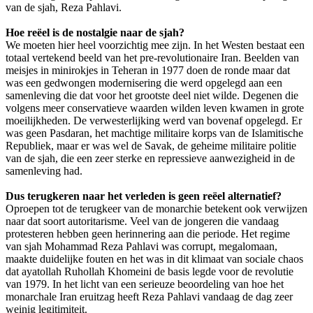
van de sjah, Reza Pahlavi.
Hoe reëel is de nostalgie naar de sjah?
We moeten hier heel voorzichtig mee zijn. In het Westen bestaat een
totaal vertekend beeld van het pre-revolutionaire Iran. Beelden van
meisjes in minirokjes in Teheran in 1977 doen de ronde maar dat
was een gedwongen modernisering die werd opgelegd aan een
samenleving die dat voor het grootste deel niet wilde. Degenen die
volgens meer conservatieve waarden wilden leven kwamen in grote
moeilijkheden. De verwesterlijking werd van bovenaf opgelegd. Er
was geen Pasdaran, het machtige militaire korps van de Islamitische
Republiek, maar er was wel de Savak, de geheime militaire politie
van de sjah, die een zeer sterke en repressieve aanwezigheid in de
samenleving had.
Dus terugkeren naar het verleden is geen reëel alternatief?
Oproepen tot de terugkeer van de monarchie betekent ook verwijzen
naar dat soort autoritarisme. Veel van de jongeren die vandaag
protesteren hebben geen herinnering aan die periode. Het regime
van sjah Mohammad Reza Pahlavi was corrupt, megalomaan,
maakte duidelijke fouten en het was in dit klimaat van sociale chaos
dat ayatollah Ruhollah Khomeini de basis legde voor de revolutie
van 1979. In het licht van een serieuze beoordeling van hoe het
monarchale Iran eruitzag heeft Reza Pahlavi vandaag de dag zeer
weinig legitimiteit.