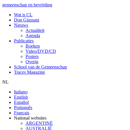
gemeenschap en bevrijding
Wat is CL
Don Giussani
Nieuws
Actualiteit
Agenda
Publicaties
Boeken
Video/DVD/CD
Posters
Overig
School van de Gemeenschap
Traces Magazine
NL
Italiano
English
Español
Português
Français
National websites
ARGENTINË
AUSTRALIË