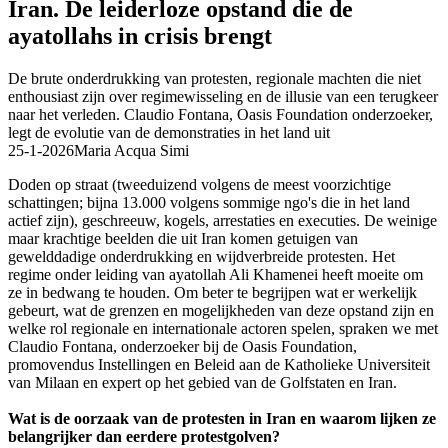
Iran. De leiderloze opstand die de
ayatollahs in crisis brengt
De brute onderdrukking van protesten, regionale machten die niet
enthousiast zijn over regimewisseling en de illusie van een terugkeer
naar het verleden. Claudio Fontana, Oasis Foundation onderzoeker,
legt de evolutie van de demonstraties in het land uit
25-1-2026
Maria Acqua Simi
Doden op straat (tweeduizend volgens de meest voorzichtige
schattingen; bijna 13.000 volgens sommige ngo's die in het land
actief zijn), geschreeuw, kogels, arrestaties en executies. De weinige
maar krachtige beelden die uit Iran komen getuigen van
gewelddadige onderdrukking en wijdverbreide protesten. Het
regime onder leiding van ayatollah Ali Khamenei heeft moeite om
ze in bedwang te houden. Om beter te begrijpen wat er werkelijk
gebeurt, wat de grenzen en mogelijkheden van deze opstand zijn en
welke rol regionale en internationale actoren spelen, spraken we met
Claudio Fontana, onderzoeker bij de Oasis Foundation,
promovendus Instellingen en Beleid aan de Katholieke Universiteit
van Milaan en expert op het gebied van de Golfstaten en Iran.
Wat is de oorzaak van de protesten in Iran en waarom lijken ze
belangrijker dan eerdere protestgolven?