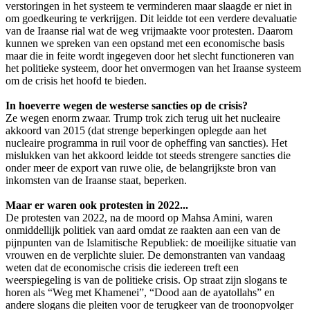
verstoringen in het systeem te verminderen maar slaagde er niet in
om goedkeuring te verkrijgen. Dit leidde tot een verdere devaluatie
van de Iraanse rial wat de weg vrijmaakte voor protesten. Daarom
kunnen we spreken van een opstand met een economische basis
maar die in feite wordt ingegeven door het slecht functioneren van
het politieke systeem, door het onvermogen van het Iraanse systeem
om de crisis het hoofd te bieden.
In hoeverre wegen de westerse sancties op de crisis?
Ze wegen enorm zwaar. Trump trok zich terug uit het nucleaire
akkoord van 2015 (dat strenge beperkingen oplegde aan het
nucleaire programma in ruil voor de opheffing van sancties). Het
mislukken van het akkoord leidde tot steeds strengere sancties die
onder meer de export van ruwe olie, de belangrijkste bron van
inkomsten van de Iraanse staat, beperken.
Maar er waren ook protesten in 2022...
De protesten van 2022, na de moord op Mahsa Amini, waren
onmiddellijk politiek van aard omdat ze raakten aan een van de
pijnpunten van de Islamitische Republiek: de moeilijke situatie van
vrouwen en de verplichte sluier. De demonstranten van vandaag
weten dat de economische crisis die iedereen treft een
weerspiegeling is van de politieke crisis. Op straat zijn slogans te
horen als “Weg met Khamenei”, “Dood aan de ayatollahs” en
andere slogans die pleiten voor de terugkeer van de troonopvolger