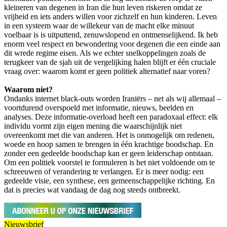
kleineren van degenen in Iran die hun leven riskeren omdat ze
vrijheid en iets anders willen voor zichzelf en hun kinderen. Leven
in een systeem waar de willekeur van de macht elke minuut
voelbaar is is uitputtend, zenuwslopend en ontmenselijkend. Ik heb
enorm veel respect en bewondering voor degenen die een einde aan
dit wrede regime eisen. Als we echter snelkoppelingen zoals de
terugkeer van de sjah uit de vergelijking halen blijft er één cruciale
vraag over: waarom komt er geen politiek alternatief naar voren?
Waarom niet?
Ondanks internet black-outs worden Iraniërs – net als wij allemaal –
voortdurend overspoeld met informatie, nieuws, beelden en
analyses. Deze informatie-overload heeft een paradoxaal effect: elk
individu vormt zijn eigen mening die waarschijnlijk niet
overeenkomt met die van anderen. Het is onmogelijk om redenen,
woede en hoop samen te brengen in één krachtige boodschap. En
zonder een gedeelde boodschap kan er geen leiderschap ontstaan.
Om een politiek voorstel te formuleren is het niet voldoende om te
schreeuwen of verandering te verlangen. Er is meer nodig: een
gedeelde visie, een synthese, een gemeenschappelijke richting. En
dat is precies wat vandaag de dag nog steeds ontbreekt.
Nieuwsbrief