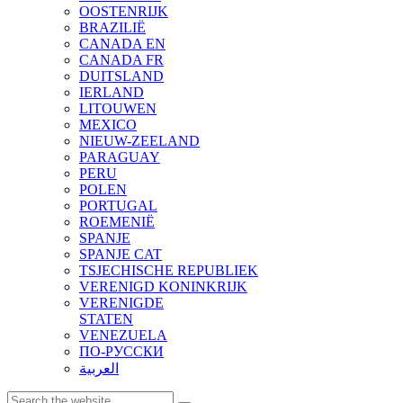
OOSTENRIJK
BRAZILIË
CANADA EN
CANADA FR
DUITSLAND
IERLAND
LITOUWEN
MEXICO
NIEUW-ZEELAND
PARAGUAY
PERU
POLEN
PORTUGAL
ROEMENIË
SPANJE
SPANJE CAT
TSJECHISCHE REPUBLIEK
VERENIGD KONINKRIJK
VERENIGDE
STATEN
VENEZUELA
ПО-РУССКИ
العربية