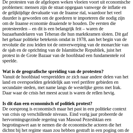
De protesten van de afgelopen weken vloeien voort uit economische
problemen: mensen zijn de straat opgegaan vanwege de inflatie en
de gelijktijdige devaluatie van de Iraanse rial, waardoor het veel
duurder is geworden om de goederen te importeren die nodig zijn
om de Iraanse economie draaiende te houden. De eersten die
protesteerden – en dit is een belangrijk feit – waren de
bazaarhandelaren van Teheran die hun marktkramen sloten. Dit gaf
het gebaar politieke betekenis omdat in 1978, aan het begin van de
revolutie die zou leiden tot de omverwerping van de monarchie van
de sjah en de oprichting van de Islamitische Republiek, juist het
protest in de Grote Bazaar van de hoofdstad een fundamentele rol
speelde.
Wat is de geografische spreiding van de protesten?
Vanuit de hoofdstad verspreidden ze zich naar andere delen van het
land en overspoelden geleidelijk aan veel perifere gebieden en
secundaire steden, met name langs de westelijke grens met Irak.
Daar waar de crisis het meest acuut is waren de rellen hevig.
Is dit dan een economisch of politiek protest?
De oorsprong is economisch maar het past in een politieke context
van crisis op verschillende niveaus. Eind vorig jaar probeerde de
hervormingsgezinde regering van Masoud Pezeshkian een
begrotingswet aan te nemen die de economische actoren die het
dichtst bij het regime staan zou hebben gestraft in een poging om de