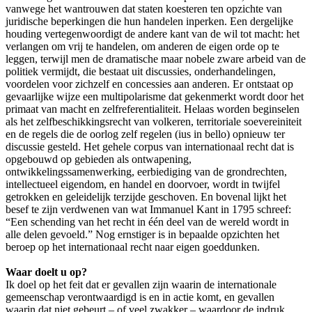
vanwege het wantrouwen dat staten koesteren ten opzichte van
juridische beperkingen die hun handelen inperken. Een dergelijke
houding vertegenwoordigt de andere kant van de wil tot macht: het
verlangen om vrij te handelen, om anderen de eigen orde op te
leggen, terwijl men de dramatische maar nobele zware arbeid van de
politiek vermijdt, die bestaat uit discussies, onderhandelingen,
voordelen voor zichzelf en concessies aan anderen. Er ontstaat op
gevaarlijke wijze een multipolarisme dat gekenmerkt wordt door het
primaat van macht en zelfreferentialiteit. Helaas worden beginselen
als het zelfbeschikkingsrecht van volkeren, territoriale soevereiniteit
en de regels die de oorlog zelf regelen (ius in bello) opnieuw ter
discussie gesteld. Het gehele corpus van internationaal recht dat is
opgebouwd op gebieden als ontwapening,
ontwikkelingssamenwerking, eerbiediging van de grondrechten,
intellectueel eigendom, en handel en doorvoer, wordt in twijfel
getrokken en geleidelijk terzijde geschoven. En bovenal lijkt het
besef te zijn verdwenen van wat Immanuel Kant in 1795 schreef:
“Een schending van het recht in één deel van de wereld wordt in
alle delen gevoeld.” Nog ernstiger is in bepaalde opzichten het
beroep op het internationaal recht naar eigen goeddunken.
Waar doelt u op?
Ik doel op het feit dat er gevallen zijn waarin de internationale
gemeenschap verontwaardigd is en in actie komt, en gevallen
waarin dat niet gebeurt – of veel zwakker – waardoor de indruk