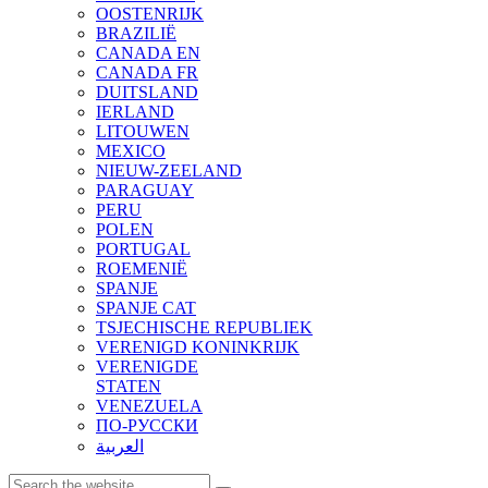
OOSTENRIJK
BRAZILIË
CANADA EN
CANADA FR
DUITSLAND
IERLAND
LITOUWEN
MEXICO
NIEUW-ZEELAND
PARAGUAY
PERU
POLEN
PORTUGAL
ROEMENIË
SPANJE
SPANJE CAT
TSJECHISCHE REPUBLIEK
VERENIGD KONINKRIJK
VERENIGDE
STATEN
VENEZUELA
ПО-РУССКИ
العربية