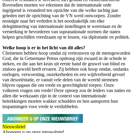
Bovendien moeten we erkennen dat de internationale orde
ingrijpend is veranderd ten opzichte van die welke tachtig jaar
geleden met de oprichting van de VN werd ontworpen. Zonder
nostalgie naar het verleden is het noodzakelijk om elke
delegitimering van internationale instellingen te weerstaan en de
versterking te bevorderen van supranationale normen die staten
helpen geschillen vreedzaam op te lossen, via diplomatie en politiek.
Welke hoop is er in het licht van dit alles?
Christenen hebben hoop omdat zij vertrouwen op de mensgeworden
God, die in Getsemane Petrus opdroeg zijn zwaard in de schede te
steken, en die aan het kruis uit eerste hand de gruwel van blind en
zinloos geweld heeft ervaren. Zij hebben ook hoop omdat, ondanks
oorlogen, verwoesting, onzekerheden en een wijdverbreid gevoel
van desoriëntatie, er vanuit vele delen van de wereld stemmen
blijven opgaan die om vrede en gerechtigheid roepen. Onze
volkeren vragen om vrede! Deze oproep zou de leiders van naties en
allen die werkzaam zijn in de context van internationale
betrekkingen moeten wakker schudden en hen aansporen hun
inspanningen voor vrede te verdubbelen.
Nieuwsbrief
Abonneer u op onze nieuwsbrief