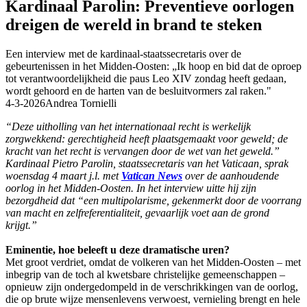
Kardinaal Parolin: Preventieve oorlogen
dreigen de wereld in brand te steken
Een interview met de kardinaal-staatssecretaris over de
gebeurtenissen in het Midden-Oosten: „Ik hoop en bid dat de oproep
tot verantwoordelijkheid die paus Leo XIV zondag heeft gedaan,
wordt gehoord en de harten van de besluitvormers zal raken."
4-3-2026
Andrea Tornielli
“Deze uitholling van het internationaal recht is werkelijk
zorgwekkend: gerechtigheid heeft plaatsgemaakt voor geweld; de
kracht van het recht is vervangen door de wet van het geweld.”
Kardinaal Pietro Parolin, staatssecretaris van het Vaticaan, sprak
woensdag 4 maart j.l. met
Vatican News
over de aanhoudende
oorlog in het Midden-Oosten. In het interview uitte hij zijn
bezorgdheid dat “een multipolarisme, gekenmerkt door de voorrang
van macht en zelfreferentialiteit, gevaarlijk voet aan de grond
krijgt.”
Eminentie, hoe beleeft u deze dramatische uren?
Met groot verdriet, omdat de volkeren van het Midden-Oosten – met
inbegrip van de toch al kwetsbare christelijke gemeenschappen –
opnieuw zijn ondergedompeld in de verschrikkingen van de oorlog,
die op brute wijze mensenlevens verwoest, vernieling brengt en hele