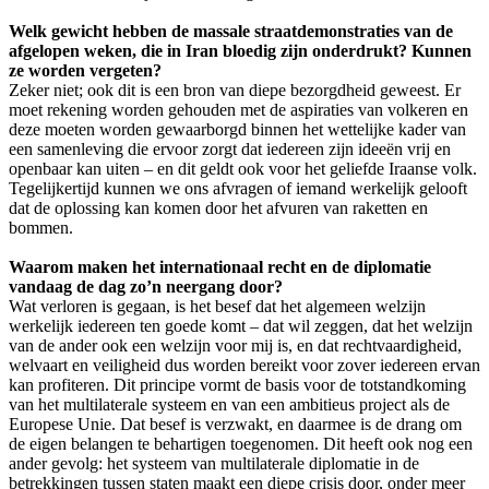
Welk gewicht hebben de massale straatdemonstraties van de
afgelopen weken, die in Iran bloedig zijn onderdrukt? Kunnen
ze worden vergeten?
Zeker niet; ook dit is een bron van diepe bezorgdheid geweest. Er
moet rekening worden gehouden met de aspiraties van volkeren en
deze moeten worden gewaarborgd binnen het wettelijke kader van
een samenleving die ervoor zorgt dat iedereen zijn ideeën vrij en
openbaar kan uiten – en dit geldt ook voor het geliefde Iraanse volk.
Tegelijkertijd kunnen we ons afvragen of iemand werkelijk gelooft
dat de oplossing kan komen door het afvuren van raketten en
bommen.
Waarom maken het internationaal recht en de diplomatie
vandaag de dag zo’n neergang door?
Wat verloren is gegaan, is het besef dat het algemeen welzijn
werkelijk iedereen ten goede komt – dat wil zeggen, dat het welzijn
van de ander ook een welzijn voor mij is, en dat rechtvaardigheid,
welvaart en veiligheid dus worden bereikt voor zover iedereen ervan
kan profiteren. Dit principe vormt de basis voor de totstandkoming
van het multilaterale systeem en van een ambitieus project als de
Europese Unie. Dat besef is verzwakt, en daarmee is de drang om
de eigen belangen te behartigen toegenomen. Dit heeft ook nog een
ander gevolg: het systeem van multilaterale diplomatie in de
betrekkingen tussen staten maakt een diepe crisis door, onder meer