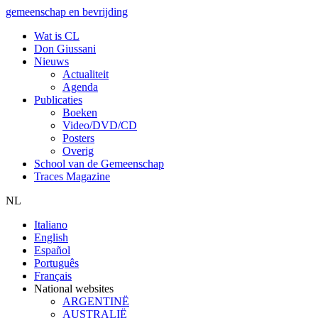
gemeenschap en bevrijding
Wat is CL
Don Giussani
Nieuws
Actualiteit
Agenda
Publicaties
Boeken
Video/DVD/CD
Posters
Overig
School van de Gemeenschap
Traces Magazine
NL
Italiano
English
Español
Português
Français
National websites
ARGENTINË
AUSTRALIË