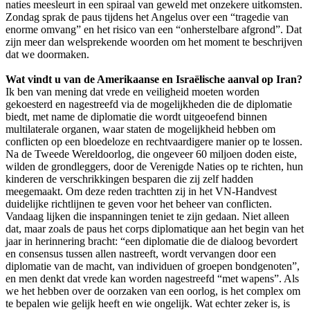
naties meesleurt in een spiraal van geweld met onzekere uitkomsten.
Zondag sprak de paus tijdens het Angelus over een “tragedie van
enorme omvang” en het risico van een “onherstelbare afgrond”. Dat
zijn meer dan welsprekende woorden om het moment te beschrijven
dat we doormaken.
Wat vindt u van de Amerikaanse en Israëlische aanval op Iran?
Ik ben van mening dat vrede en veiligheid moeten worden
gekoesterd en nagestreefd via de mogelijkheden die de diplomatie
biedt, met name de diplomatie die wordt uitgeoefend binnen
multilaterale organen, waar staten de mogelijkheid hebben om
conflicten op een bloedeloze en rechtvaardigere manier op te lossen.
Na de Tweede Wereldoorlog, die ongeveer 60 miljoen doden eiste,
wilden de grondleggers, door de Verenigde Naties op te richten, hun
kinderen de verschrikkingen besparen die zij zelf hadden
meegemaakt. Om deze reden trachtten zij in het VN-Handvest
duidelijke richtlijnen te geven voor het beheer van conflicten.
Vandaag lijken die inspanningen teniet te zijn gedaan. Niet alleen
dat, maar zoals de paus het corps diplomatique aan het begin van het
jaar in herinnering bracht: “een diplomatie die de dialoog bevordert
en consensus tussen allen nastreeft, wordt vervangen door een
diplomatie van de macht, van individuen of groepen bondgenoten”,
en men denkt dat vrede kan worden nagestreefd “met wapens”. Als
we het hebben over de oorzaken van een oorlog, is het complex om
te bepalen wie gelijk heeft en wie ongelijk. Wat echter zeker is, is