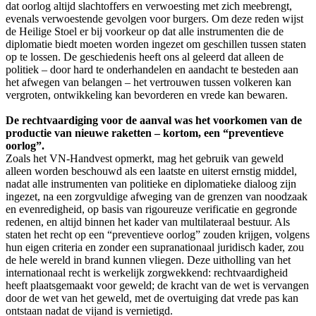
dat oorlog altijd slachtoffers en verwoesting met zich meebrengt,
evenals verwoestende gevolgen voor burgers. Om deze reden wijst
de Heilige Stoel er bij voorkeur op dat alle instrumenten die de
diplomatie biedt moeten worden ingezet om geschillen tussen staten
op te lossen. De geschiedenis heeft ons al geleerd dat alleen de
politiek – door hard te onderhandelen en aandacht te besteden aan
het afwegen van belangen – het vertrouwen tussen volkeren kan
vergroten, ontwikkeling kan bevorderen en vrede kan bewaren.
De rechtvaardiging voor de aanval was het voorkomen van de
productie van nieuwe raketten – kortom, een “preventieve
oorlog”.
Zoals het VN-Handvest opmerkt, mag het gebruik van geweld
alleen worden beschouwd als een laatste en uiterst ernstig middel,
nadat alle instrumenten van politieke en diplomatieke dialoog zijn
ingezet, na een zorgvuldige afweging van de grenzen van noodzaak
en evenredigheid, op basis van rigoureuze verificatie en gegronde
redenen, en altijd binnen het kader van multilateraal bestuur. Als
staten het recht op een “preventieve oorlog” zouden krijgen, volgens
hun eigen criteria en zonder een supranationaal juridisch kader, zou
de hele wereld in brand kunnen vliegen. Deze uitholling van het
internationaal recht is werkelijk zorgwekkend: rechtvaardigheid
heeft plaatsgemaakt voor geweld; de kracht van de wet is vervangen
door de wet van het geweld, met de overtuiging dat vrede pas kan
ontstaan nadat de vijand is vernietigd.