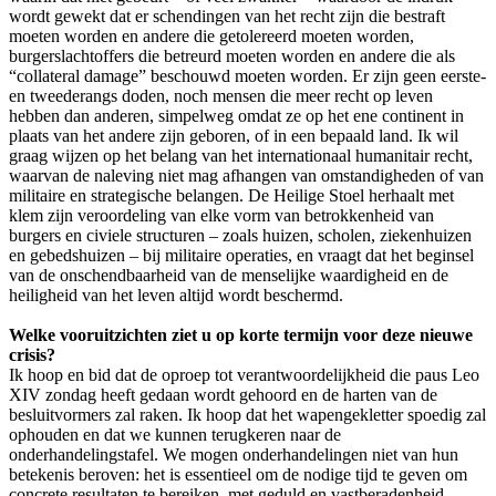
wordt gewekt dat er schendingen van het recht zijn die bestraft
moeten worden en andere die getolereerd moeten worden,
burgerslachtoffers die betreurd moeten worden en andere die als
“collateral damage” beschouwd moeten worden. Er zijn geen eerste-
en tweederangs doden, noch mensen die meer recht op leven
hebben dan anderen, simpelweg omdat ze op het ene continent in
plaats van het andere zijn geboren, of in een bepaald land. Ik wil
graag wijzen op het belang van het internationaal humanitair recht,
waarvan de naleving niet mag afhangen van omstandigheden of van
militaire en strategische belangen. De Heilige Stoel herhaalt met
klem zijn veroordeling van elke vorm van betrokkenheid van
burgers en civiele structuren – zoals huizen, scholen, ziekenhuizen
en gebedshuizen – bij militaire operaties, en vraagt dat het beginsel
van de onschendbaarheid van de menselijke waardigheid en de
heiligheid van het leven altijd wordt beschermd.
Welke vooruitzichten ziet u op korte termijn voor deze nieuwe
crisis?
Ik hoop en bid dat de oproep tot verantwoordelijkheid die paus Leo
XIV zondag heeft gedaan wordt gehoord en de harten van de
besluitvormers zal raken. Ik hoop dat het wapengekletter spoedig zal
ophouden en dat we kunnen terugkeren naar de
onderhandelingstafel. We mogen onderhandelingen niet van hun
betekenis beroven: het is essentieel om de nodige tijd te geven om
concrete resultaten te bereiken, met geduld en vastberadenheid.