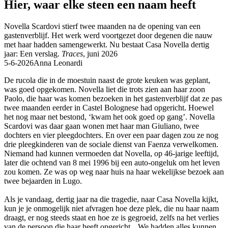
Hier, waar elke steen een naam heeft
Novella Scardovi stierf twee maanden na de opening van een
gastenverblijf. Het werk werd voortgezet door degenen die nauw
met haar hadden samengewerkt. Nu bestaat Casa Novella dertig
jaar: Een verslag.
Traces
, juni 2026
5-6-2026
Anna Leonardi
De rucola die in de moestuin naast de grote keuken was geplant,
was goed opgekomen. Novella liet die trots zien aan haar zoon
Paolo, die haar was komen bezoeken in het gastenverblijf dat ze pas
twee maanden eerder in Castel Bolognese had opgericht. Hoewel
het nog maar net bestond, ‘kwam het ook goed op gang’. Novella
Scardovi was daar gaan wonen met haar man Giuliano, twee
dochters en vier pleegdochters. En over een paar dagen zou ze nog
drie pleegkinderen van de sociale dienst van Faenza verwelkomen.
Niemand had kunnen vermoeden dat Novella, op 46-jarige leeftijd,
later die ochtend van 8 mei 1996 bij een auto-ongeluk om het leven
zou komen. Ze was op weg naar huis na haar wekelijkse bezoek aan
twee bejaarden in Lugo.
Als je vandaag, dertig jaar na die tragedie, naar Casa Novella kijkt,
kun je je onmogelijk niet afvragen hoe deze plek, die nu haar naam
draagt, er nog steeds staat en hoe ze is gegroeid, zelfs na het verlies
van de persoon die haar heeft opgericht. „We hadden alles kunnen