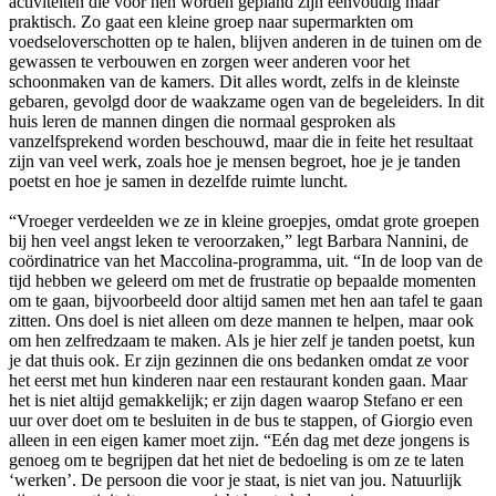
activiteiten die voor hen worden gepland zijn eenvoudig maar
praktisch. Zo gaat een kleine groep naar supermarkten om
voedseloverschotten op te halen, blijven anderen in de tuinen om de
gewassen te verbouwen en zorgen weer anderen voor het
schoonmaken van de kamers. Dit alles wordt, zelfs in de kleinste
gebaren, gevolgd door de waakzame ogen van de begeleiders. In dit
huis leren de mannen dingen die normaal gesproken als
vanzelfsprekend worden beschouwd, maar die in feite het resultaat
zijn van veel werk, zoals hoe je mensen begroet, hoe je je tanden
poetst en hoe je samen in dezelfde ruimte luncht.
“Vroeger verdeelden we ze in kleine groepjes, omdat grote groepen
bij hen veel angst leken te veroorzaken,” legt Barbara Nannini, de
coördinatrice van het Maccolina-programma, uit. “In de loop van de
tijd hebben we geleerd om met de frustratie op bepaalde momenten
om te gaan, bijvoorbeeld door altijd samen met hen aan tafel te gaan
zitten. Ons doel is niet alleen om deze mannen te helpen, maar ook
om hen zelfredzaam te maken. Als je hier zelf je tanden poetst, kun
je dat thuis ook. Er zijn gezinnen die ons bedanken omdat ze voor
het eerst met hun kinderen naar een restaurant konden gaan. Maar
het is niet altijd gemakkelijk; er zijn dagen waarop Stefano er een
uur over doet om te besluiten in de bus te stappen, of Giorgio even
alleen in een eigen kamer moet zijn. “Eén dag met deze jongens is
genoeg om te begrijpen dat het niet de bedoeling is om ze te laten
‘werken’. De persoon die voor je staat, is niet van jou. Natuurlijk