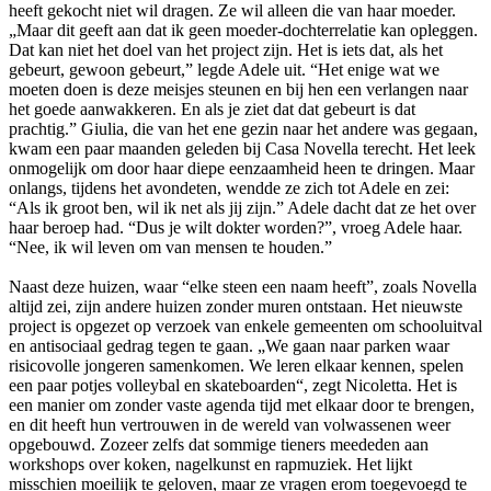
heeft gekocht niet wil dragen. Ze wil alleen die van haar moeder.
„Maar dit geeft aan dat ik geen moeder-dochterrelatie kan opleggen.
Dat kan niet het doel van het project zijn. Het is iets dat, als het
gebeurt, gewoon gebeurt,” legde Adele uit. “Het enige wat we
moeten doen is deze meisjes steunen en bij hen een verlangen naar
het goede aanwakkeren. En als je ziet dat dat gebeurt is dat
prachtig.” Giulia, die van het ene gezin naar het andere was gegaan,
kwam een paar maanden geleden bij Casa Novella terecht. Het leek
onmogelijk om door haar diepe eenzaamheid heen te dringen. Maar
onlangs, tijdens het avondeten, wendde ze zich tot Adele en zei:
“Als ik groot ben, wil ik net als jij zijn.” Adele dacht dat ze het over
haar beroep had. “Dus je wilt dokter worden?”, vroeg Adele haar.
“Nee, ik wil leven om van mensen te houden.”
Naast deze huizen, waar “elke steen een naam heeft”, zoals Novella
altijd zei, zijn andere huizen zonder muren ontstaan. Het nieuwste
project is opgezet op verzoek van enkele gemeenten om schooluitval
en antisociaal gedrag tegen te gaan. „We gaan naar parken waar
risicovolle jongeren samenkomen. We leren elkaar kennen, spelen
een paar potjes volleybal en skateboarden“, zegt Nicoletta. Het is
een manier om zonder vaste agenda tijd met elkaar door te brengen,
en dit heeft hun vertrouwen in de wereld van volwassenen weer
opgebouwd. Zozeer zelfs dat sommige tieners meededen aan
workshops over koken, nagelkunst en rapmuziek. Het lijkt
misschien moeilijk te geloven, maar ze vragen erom toegevoegd te