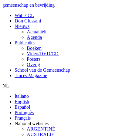
gemeenschap en bevrijding
Wat is CL
Don Giussani
Nieuws
Actualiteit
Agenda
Publicaties
Boeken
Video/DVD/CD
Posters
Overig
School van de Gemeenschap
Traces Magazine
NL
Italiano
English
Español
Português
Français
National websites
ARGENTINË
AUSTRALIË