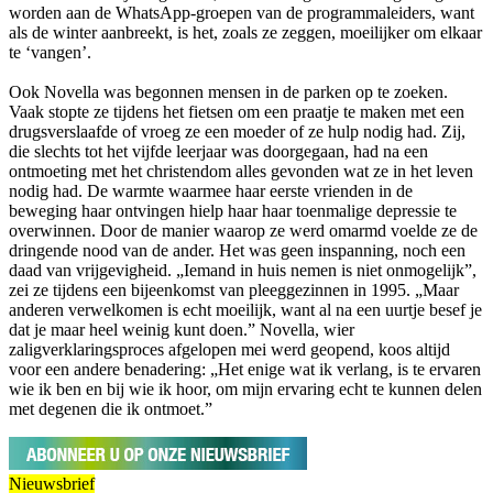
worden aan de WhatsApp-groepen van de programmaleiders, want
als de winter aanbreekt, is het, zoals ze zeggen, moeilijker om elkaar
te ‘vangen’.
Ook Novella was begonnen mensen in de parken op te zoeken.
Vaak stopte ze tijdens het fietsen om een praatje te maken met een
drugsverslaafde of vroeg ze een moeder of ze hulp nodig had. Zij,
die slechts tot het vijfde leerjaar was doorgegaan, had na een
ontmoeting met het christendom alles gevonden wat ze in het leven
nodig had. De warmte waarmee haar eerste vrienden in de
beweging haar ontvingen hielp haar haar toenmalige depressie te
overwinnen. Door de manier waarop ze werd omarmd voelde ze de
dringende nood van de ander. Het was geen inspanning, noch een
daad van vrijgevigheid. „Iemand in huis nemen is niet onmogelijk”,
zei ze tijdens een bijeenkomst van pleeggezinnen in 1995. „Maar
anderen verwelkomen is echt moeilijk, want al na een uurtje besef je
dat je maar heel weinig kunt doen.” Novella, wier
zaligverklaringsproces afgelopen mei werd geopend, koos altijd
voor een andere benadering: „Het enige wat ik verlang, is te ervaren
wie ik ben en bij wie ik hoor, om mijn ervaring echt te kunnen delen
met degenen die ik ontmoet.”
Nieuwsbrief