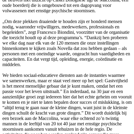
oude boerderij die is omgebouwd tot een dagopvang voor
volwassenen met ernstige psychische stoornissen.
„Om deze plekken draaiende te houden zijn er honderd mensen
nodig, waaronder vrijwilligers, medewerkers, professionals en
begeleiders”, zegt Francesco Biondini, voorzitter van de organisatie
die toezicht houdt op al deze programma’s. “Dankzij hen proberen
we elke dag naar elk van de 120 mensen die onze instellingen
binnenkomen te kijken zoals Novella dat zou hebben gedaan – als
personen met een oneindige waarde, ongeacht hun vaardigheden en
capaciteiten. En dat vergt tijd, opleiding, energie, coördinatie en
middelen.
We bieden sociaal-educatieve diensten aan de instanties waarmee
we samenwerken, maar er staat veel meer op het spel: Gastvrijheid
is het meest menselijke gebaar dat je kunt maken, omdat het een
passie voor het leven uitstraalt.” En inderdaad, na 30 jaar en een
aanzienlijke groei zegt iedereen hier dat het echte geheim om vooruit
te komen en je niet te laten bepalen door succes of mislukking, is om
“altijd terug te gaan naar de kleine dingen, want juist in de kleinste
dingen schuilt de kracht van grote dingen.” Dit wordt duidelijk bij
een bezoek aan de Maccolina, waar elke ochtend zo’n twintig
mannen in de leeftijd van 20 tot 40 jaar met ernstige psychische
stoornissen aankomen vanuit tehuizen in de hele regio. De