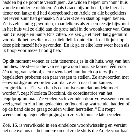
hadden bij de poort te verschijnen. Ze wilden helpen om ‘hun’ huis
van de modder te ontdoen. Zoals Grace bijvoorbeeld, die hier als
tiener een lange tijd had doorgebracht en Adele en alle begeleiders
het leven zuur had gemaakt. Nu werkt ze en staat op eigen benen.
Ze is zelfstandig geworden, maar telkens als ze een feestje bijwoont
in het huis wil ze altijd aan de grote tafel in de woonkamer van Casa
San Giuseppe en Santa Rita zitten. Ze zei: „Het heeft lang geduurd
voordat ik het besefte, maar uiteindelijk ontdekte ik dat ik juist op
deze plek mezelf heb gevonden. En ik ga er elke keer weer heen als
ik hoop voor mezelf nodig heb.”
Op dit moment wonen er acht tienermeisjes in dit huis, weg van hun
families. De sfeer is die van een gewoon thuis: ze komen één voor
één terug van school, eten razendsnel hun lunch op terwijl de
begeleiders proberen een paar vragen te stellen. Ze antwoorden met
éénwoordige antwoorden voordat ze zich naar hun kamers
terugtrekken. „Elk van hen is een universum dat ontdekt moet
worden“, zegt Nicoletta Bocchini, de coördinatrice van het
jeugdprogramma. „Ze voelen zich verraden door volwassenen en in
veel gevallen zijn hun gedachten gefixeerd op wat ze niet hadden of
op de band die ze graag zouden willen herstellen.“ Dit roept
weerstand op tegen elke poging om ze zich thuis te laten voelen.
Zoë, 16, is verwikkeld in een eindeloze woordwisseling en verzint
het ene excuus na het andere omdat ze de shirts die Adele voor haar