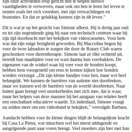
zijn onze activiteiten erop gericht hen te helpen nieuwe
vaardigheden te verwerven, maar ook om hen te leren het leven te
nemen zoals het zich voordoet, met zijn verwachtingen en
frustraties. En dat ze gelukkig kunnen zijn in dit leven.”
Dit is wat je op het gezicht van Simone afleest. Hij is dertig jaar oud
en tot zijn negentiende ging hij naar een technisch centrum waar hij
zijn tijd doorbracht met het bekijken van videocassettes. Voor hem
was dat zijn enige bezigheid geworden. Bij Maccolina begon hij
voor de twee labradors te zorgen die door de Rotary Club waren
geschonken voor dierentherapie. Simone laat ze elke ochtend uit,
bereidt hun maaltijden voor en wast daarna hun voerbakken. De
eigenaren van de winkel waar hij voer voor de honden koopt,
hebben hem voorgesteld om eens te komen kijken hoe honden
worden verzorgd. „Dit zijn kleine bandjes voor hen, maar wel heel
belangrijk. We kunnen de barrières van autisme niet doorbreken,
maar we kunnen wel de barrières van de wereld doorbreken. Naar
buiten gaan brengt veel onzekerheden met zich mee, dat is waar,
maar het helpen van deze mannen bij het aangaan van relaties heeft
een onschatbare educatieve waarde. En inderdaad, Simone vraagt
nu zelden meer om een videoband te bekijken,” vervolgde Barbara.
Aandacht hebben voor de kleine dingen blijft de belangrijkste kracht
bij Casa La Pietra, wat misschien wel het meest uitdagende en
aangrijpende punt naar voren brengt. Veel moeders zijn hier met hun