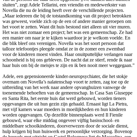
sluiten”, zegt Adele Tellarini, een vriendin en medewerkster van
Novella die nu de leiding heeft over de verschillende projecten.
„Maar iedereen die bij de totstandkoming van dit project betrokken
was geweest, voelde zich op de een of andere manier geroepen om
het voort te zetten. Want dit huis bestond niet alleen uit vier muren.
Het was niet zomaar een project; het was een gemeenschap. Ze had
een manier om naar je te kijken waardoor je je welkom voelde. En
die blik bleef ons verenigen. Novella was het soort persoon dat
talloze telefoontjes pleegde omdat ze in de zomer een zwembad
voor de kinderen moest vinden. Haar onuitputtelijke verlangen naar
schoonheid is bij ons gebleven. De nacht dat ze stierf, rende ik naar
haar huis om bij de meisjes te zijn en ik ben nooit meer weggegaan.”
Adele, een gepensioneerde kinder-neuropsychiater, die het stokje
overnam om Novella’s nalatenschap voort te zetten, zag toe op de
uitbreiding van het werk naar andere opvanghuizen vanwege de
toenemende behoeften van de gemeenschap. In Casa San Giuseppe
en Santa Rita, het eerste huis dat werd gebouwd, worden tieners
opgevangen die uit hun gezin zijn gehaald. Ernaast ligt La Pietra,
met vijf kamers waar moeders in moeilijkheden en hun kinderen
worden opgevangen. Op dezelfde binnenplaats werd Il Fienile
gebouwd, waar elke middag ongeveer vijftig basisschool- en
middelbare schoolkinderen, doorverwezen door de sociale dienst,
hulp krijgen bij hun huiswerk en persoonlijke verzorging. Bovenop
de heuvels met uitzicht op Castel Bolognese ligt de Maccolina, een