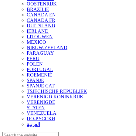
OOSTENRIJK
BRAZILIË
CANADA EN
CANADA FR
DUITSLAND
IERLAND
LITOUWEN
MEXICO
NIEUW-ZEELAND
PARAGUAY
PERU
POLEN
PORTUGAL
ROEMENIË
SPANJE
SPANJE CAT
TSJECHISCHE REPUBLIEK
VERENIGD KONINKRIJK
VERENIGDE
STATEN
VENEZUELA
ПО-РУССКИ
العربية