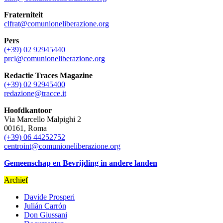
Fraterniteit
clfrat@comunioneliberazione.org
Pers
(+39) 02 92945440
prcl@comunioneliberazione.org
Redactie Traces Magazine
(+39) 02 92945400
redazione@tracce.it
Hoofdkantoor
Via Marcello Malpighi 2
00161, Roma
(+39) 06 44252752
centroint@comunioneliberazione.org
Gemeenschap en Bevrijding in andere landen
Archief
Davide Prosperi
Julián Carrón
Don Giussani