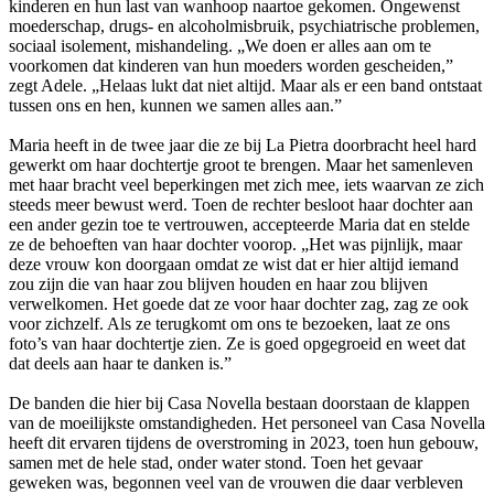
kinderen en hun last van wanhoop naartoe gekomen. Ongewenst
moederschap, drugs- en alcoholmisbruik, psychiatrische problemen,
sociaal isolement, mishandeling. „We doen er alles aan om te
voorkomen dat kinderen van hun moeders worden gescheiden,”
zegt Adele. „Helaas lukt dat niet altijd. Maar als er een band ontstaat
tussen ons en hen, kunnen we samen alles aan.”
Maria heeft in de twee jaar die ze bij La Pietra doorbracht heel hard
gewerkt om haar dochtertje groot te brengen. Maar het samenleven
met haar bracht veel beperkingen met zich mee, iets waarvan ze zich
steeds meer bewust werd. Toen de rechter besloot haar dochter aan
een ander gezin toe te vertrouwen, accepteerde Maria dat en stelde
ze de behoeften van haar dochter voorop. „Het was pijnlijk, maar
deze vrouw kon doorgaan omdat ze wist dat er hier altijd iemand
zou zijn die van haar zou blijven houden en haar zou blijven
verwelkomen. Het goede dat ze voor haar dochter zag, zag ze ook
voor zichzelf. Als ze terugkomt om ons te bezoeken, laat ze ons
foto’s van haar dochtertje zien. Ze is goed opgegroeid en weet dat
dat deels aan haar te danken is.”
De banden die hier bij Casa Novella bestaan doorstaan de klappen
van de moeilijkste omstandigheden. Het personeel van Casa Novella
heeft dit ervaren tijdens de overstroming in 2023, toen hun gebouw,
samen met de hele stad, onder water stond. Toen het gevaar
geweken was, begonnen veel van de vrouwen die daar verbleven