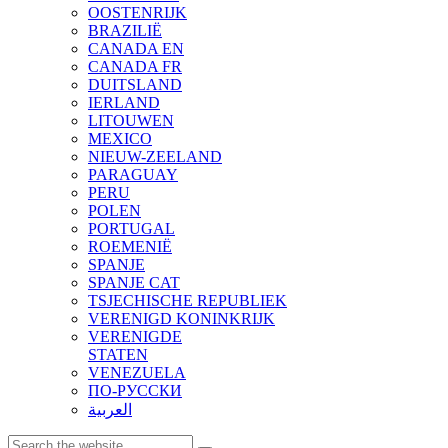
OOSTENRIJK
BRAZILIË
CANADA EN
CANADA FR
DUITSLAND
IERLAND
LITOUWEN
MEXICO
NIEUW-ZEELAND
PARAGUAY
PERU
POLEN
PORTUGAL
ROEMENIË
SPANJE
SPANJE CAT
TSJECHISCHE REPUBLIEK
VERENIGD KONINKRIJK
VERENIGDE
STATEN
VENEZUELA
ПО-РУССКИ
العربية