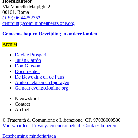
Hoofdkantoor
Via Marcello Malpighi 2
00161, Roma
(+39) 06 44252752
centroint@comunioneliberazione.org
Gemeenschap en Bevrijding in andere landen
Archief
Davide Prosperi
Julián Carrón
Don Giussani
Documenten
De Beweging en de Paus
Andere teksten en bijdragen
Ga naar events.clonline.org
Nieuwsbrief
Contact
Archief
© Fraternità di Comunione e Liberazione. CF. 97038000580
Voorwaarden
|
Privacy- en cookiebeleid
|
Cookies beheren
Bescherming minderjarigen