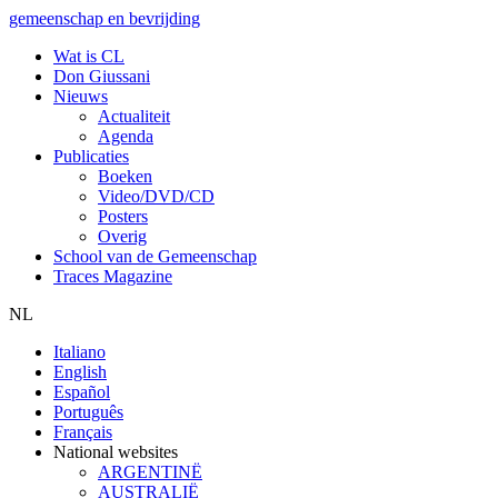
gemeenschap en bevrijding
Wat is CL
Don Giussani
Nieuws
Actualiteit
Agenda
Publicaties
Boeken
Video/DVD/CD
Posters
Overig
School van de Gemeenschap
Traces Magazine
NL
Italiano
English
Español
Português
Français
National websites
ARGENTINË
AUSTRALIË