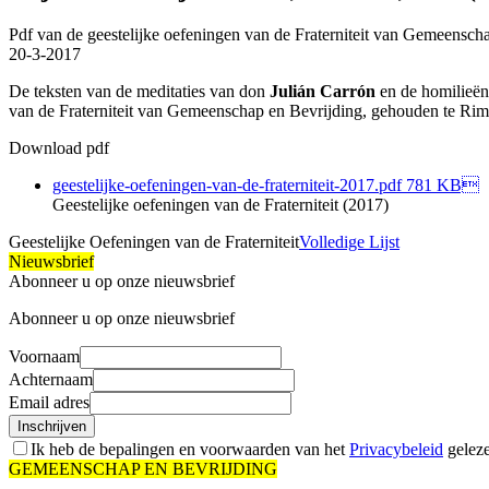
Pdf van de geestelijke oefeningen van de Fraterniteit van Gemeensch
20-3-2017
De teksten van de meditaties van don
Julián Carrón
en de homilieë
van de Fraterniteit van Gemeenschap en Bevrijding, gehouden te Rimin
Download pdf
geestelijke-oefeningen-van-de-fraterniteit-2017.pdf
781 KB
Geestelijke oefeningen van de Fraterniteit (2017)
Geestelijke Oefeningen van de Fraterniteit
Volledige Lijst
Nieuwsbrief
Abonneer u op onze nieuwsbrief
Abonneer u op onze nieuwsbrief
Voornaam
Achternaam
Email adres
Inschrijven
Ik heb de bepalingen en voorwaarden van het
Privacybeleid
geleze
GEMEENSCHAP EN BEVRIJDING