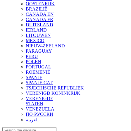
OOSTENRIJK
BRAZILIË
CANADA EN
CANADA FR
DUITSLAND
IERLAND
LITOUWEN
MEXICO
NIEUW-ZEELAND
PARAGUAY
PERU
POLEN
PORTUGAL
ROEMENIË
SPANJE
SPANJE CAT
TSJECHISCHE REPUBLIEK
VERENIGD KONINKRIJK
VERENIGDE
STATEN
VENEZUELA
ПО-РУССКИ
العربية