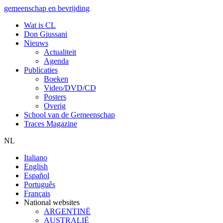
gemeenschap en bevrijding
Wat is CL
Don Giussani
Nieuws
Actualiteit
Agenda
Publicaties
Boeken
Video/DVD/CD
Posters
Overig
School van de Gemeenschap
Traces Magazine
NL
Italiano
English
Español
Português
Français
National websites
ARGENTINË
AUSTRALIË