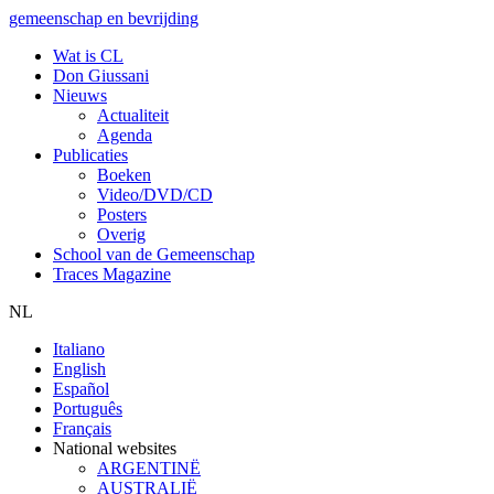
gemeenschap en bevrijding
Wat is CL
Don Giussani
Nieuws
Actualiteit
Agenda
Publicaties
Boeken
Video/DVD/CD
Posters
Overig
School van de Gemeenschap
Traces Magazine
NL
Italiano
English
Español
Português
Français
National websites
ARGENTINË
AUSTRALIË