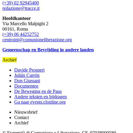
(+39) 02 92945400
redazione@tracce.it
Hoofdkantoor
Via Marcello Malpighi 2
00161, Roma
(+39) 06 44252752
centroint@comunioneliberazione.org
Gemeenschap en Bevrijding in andere landen
Archief
Davide Prosperi
Julián Carrón
Don Giussani
Documenten
De Beweging en de Paus
Andere teksten en bijdragen
Ga naar events.clonline.org
Nieuwsbrief
Contact
Archief
© Fraternità di Comunione e Liberazione. CF. 97038000580