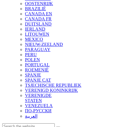
OOSTENRIJK
BRAZILIË
CANADA EN
CANADA FR
DUITSLAND
IERLAND
LITOUWEN
MEXICO
NIEUW-ZEELAND
PARAGUAY
PERU
POLEN
PORTUGAL
ROEMENIË
SPANJE
SPANJE CAT
TSJECHISCHE REPUBLIEK
VERENIGD KONINKRIJK
VERENIGDE
STATEN
VENEZUELA
ПО-РУССКИ
العربية