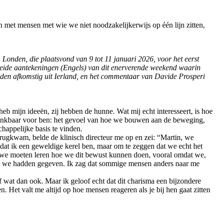
met mensen met wie we niet noodzakelijkerwijs op één lijn zitten,
onden, die plaatsvond van 9 tot 11 januari 2026, voor het eerst
breide aantekeningen (Engels) van dit enerverende weekend waarin
den afkomstig uit Ierland, en het commentaar van Davide Prosperi
eb mijn ideeën, zij hebben de hunne. Wat mij echt interesseert, is hoe
g dankbaar voor ben: het gevoel van hoe we bouwen aan de beweging,
happelijke basis te vinden.
ugkwam, belde de klinisch directeur me op en zei: “Martin, we
 dat ik een geweldige kerel ben, maar om te zeggen dat we echt het
we moeten leren hoe we dit bewust kunnen doen, vooral omdat we,
s dat we hadden gegeven. Ik zag dat sommige mensen anders naar me
of wat dan ook. Maar ik geloof echt dat dit charisma een bijzondere
 Het valt me altijd op hoe mensen reageren als je bij hen gaat zitten