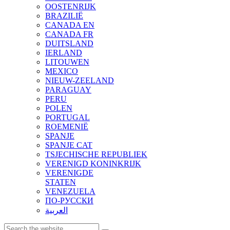
OOSTENRIJK
BRAZILIË
CANADA EN
CANADA FR
DUITSLAND
IERLAND
LITOUWEN
MEXICO
NIEUW-ZEELAND
PARAGUAY
PERU
POLEN
PORTUGAL
ROEMENIË
SPANJE
SPANJE CAT
TSJECHISCHE REPUBLIEK
VERENIGD KONINKRIJK
VERENIGDE
STATEN
VENEZUELA
ПО-РУССКИ
العربية