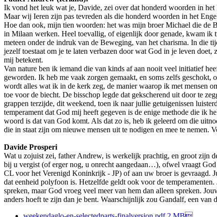
Ik vond het leuk wat je, Davide, zei over dat honderd woorden in het E
Maar wij Ieren zijn pas tevreden als die honderd woorden in het Engels
Hoe dan ook, mijn tien woorden: het was mijn broer Michael die de B
in Milaan werken. Heel toevallig, of eigenlijk door genade, kwam ik
meteen onder de indruk van de Beweging, van het charisma. In die tijd
jezelf toestaat om je te laten verbazen door wat God in je leven doet
mij betekent.
Van nature ben ik iemand die van kinds af aan nooit veel initiatief hee
geworden. Ik heb me vaak zorgen gemaakt, en soms zelfs geschokt, ove
wordt alles wat ik in de kerk zeg, de manier waarop ik met mensen om
toe voor de biecht. De bisschop legde dat gekscherend uit door te z
grappen terzijde, dit weekend, toen ik naar jullie getuigenissen luist
temperament dat God mij heeft gegeven is de enige methode die ik heb 
woord is dat van God komt. Als dat zo is, heb ik geleerd om die uitn
die in staat zijn om nieuwe mensen uit te nodigen en mee te nemen. Ver
Davide Prosperi
Wat u zojuist zei, father Andrew, is werkelijk prachtig, en groot zijn
bij u vergist (of erger nog, u onrecht aangedaan…), ofwel vraagt G
CL voor het Verenigd Koninkrijk - JP) of aan uw broer is gevraagd. J
dat eenheid polyfoon is. Hetzelfde geldt ook voor de temperamenten. J
spreken, maar God vroeg veel meer van hem dan alleen spreken. Jouw er
anders hoeft te zijn dan je bent. Waarschijnlijk zou Gandalf, een van
weekendaglo-en-selectedparts-finalversion.pdf
2 MB