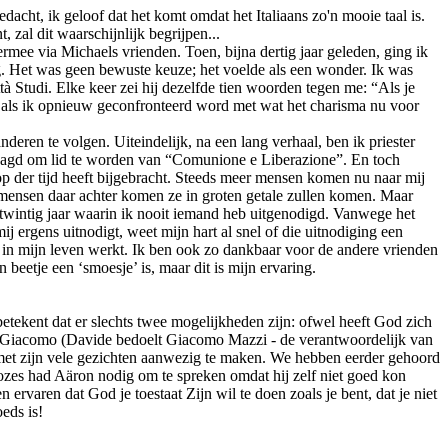
acht, ik geloof dat het komt omdat het Italiaans zo'n mooie taal is.
 zal dit waarschijnlijk begrijpen...
mee via Michaels vrienden. Toen, bijna dertig jaar geleden, ging ik
g. Het was geen bewuste keuze; het voelde als een wonder. Ik was
à Studi. Elke keer zei hij dezelfde tien woorden tegen me: “Als je
rug als ik opnieuw geconfronteerd word met wat het charisma nu voor
nderen te volgen. Uiteindelijk, na een lang verhaal, ben ik priester
evraagd om lid te worden van “Comunione e Liberazione”. En toch
op der tijd heeft bijgebracht. Steeds meer mensen komen nu naar mij
 mensen daar achter komen ze in groten getale zullen komen. Maar
ie twintig jaar waarin ik nooit iemand heb uitgenodigd. Vanwege het
 ergens uitnodigt, weet mijn hart al snel of die uitnodiging een
 in mijn leven werkt. Ik ben ook zo dankbaar voor de andere vrienden
beetje een ‘smoesje’ is, maar dit is mijn ervaring.
betekent dat er slechts twee mogelijkheden zijn: ofwel heeft God zich
an Giacomo (Davide bedoelt Giacomo Mazzi - de verantwoordelijk van
s met zijn vele gezichten aanwezig te maken. We hebben eerder gehoord
 Mozes had Aäron nodig om te spreken omdat hij zelf niet goed kon
varen dat God je toestaat Zijn wil te doen zoals je bent, dat je niet
oeds is!