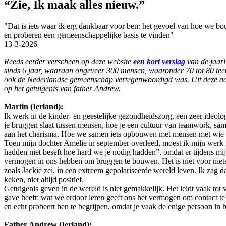
“Zie, Ik maak alles nieuw.”
"Dat is iets waar ik erg dankbaar voor ben: het gevoel van hoe we b
en proberen een gemeenschappelijke basis te vinden"
13-3-2026
Reeds eerder verscheen op deze website
een kort verslag
van de jaarl
sinds 6 jaar, waaraan ongeveer 300 mensen, waaronder 70 tot 80 teen
ook de Nederlandse gemeenschap vertegenwoordigd was. Uit deze aant
op het getuigenis van father Andrew.
Martin (Ierland):
Ik werk in de kinder- en geestelijke gezondheidszorg, een zeer ideolo
je bruggen slaat tussen mensen, hoe je een cultuur van teamwork, sa
aan het charisma. Hoe we samen iets opbouwen met mensen met wie we 
Toen mijn dochter Amelie in september overleed, moest ik mijn werk
hadden niet beseft hoe hard we je nodig hadden”, omdat er tijdens mij
vermogen in ons hebben om bruggen te bouwen. Het is niet voor niet
zoals Jackie zei, in een extreem gepolariseerde wereld leven. Ik zag
keken, niet altijd positief.
Getuigenis geven in de wereld is niet gemakkelijk. Het leidt vaak tot 
gave heeft: wat we erdoor leren geeft ons het vermogen om contact te 
en echt probeert hen te begrijpen, omdat je vaak de enige persoon in h
Father Andrew (Ierland):