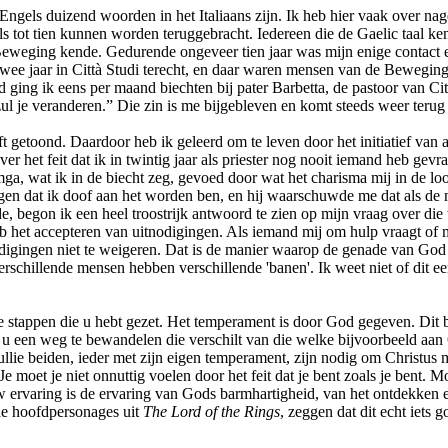
ngels duizend woorden in het Italiaans zijn. Ik heb hier vaak over naged
 tot tien kunnen worden teruggebracht. Iedereen die de Gaelic taal kent,
eweging kende. Gedurende ongeveer tien jaar was mijn enige contact er
 twee jaar in Città Studi terecht, en daar waren mensen van de Bewegin
 ging ik eens per maand biechten bij pater Barbetta, de pastoor van Citt
, zul je veranderen.” Die zin is me bijgebleven en komt steeds weer te
ft getoond. Daardoor heb ik geleerd om te leven door het initiatief van a
r het feit dat ik in twintig jaar als priester nog nooit iemand heb g
ga, wat ik in de biecht zeg, gevoed door wat het charisma mij in de lo
eggen dat ik doof aan het worden ben, en hij waarschuwde me dat als de
erde, begon ik een heel troostrijk antwoord te zien op mijn vraag over d
het accepteren van uitnodigingen. Als iemand mij om hulp vraagt of mij
odigingen niet te weigeren. Dat is de manier waarop de genade van God
schillende mensen hebben verschillende 'banen'. Ik weet niet of dit een 
 de stappen die u hebt gezet. Het temperament is door God gegeven. Dit 
od u een weg te bewandelen die verschilt van die welke bijvoorbeeld a
ullie beiden, ieder met zijn eigen temperament, zijn nodig om Christu
e moet je niet onnuttig voelen door het feit dat je bent zoals je bent.
varing is de ervaring van Gods barmhartigheid, van het ontdekken en er
 de hoofdpersonages uit
The Lord of the Rings
, zeggen dat dit echt iets g