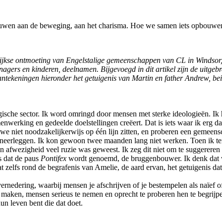
ouwen aan de beweging, aan het charisma. Hoe we samen iets opbouwen 
ijkse ontmoeting van Engelstalige gemeenschappen van CL in Windsor, L
agers en kinderen, deelnamen. Bijgevoegd in dit artikel zijn de uitge
ekeningen hieronder het getuigenis van Martin en father Andrew, bei
gische sector. Ik word omringd door mensen met sterke ideologieën. Ik h
menwerking en gedeelde doelstellingen creëert. Dat is iets waar ik er
niet noodzakelijkerwijs op één lijn zitten, en proberen een gemeensc
 neerleggen. Ik kon gewoon twee maanden lang niet werken. Toen ik ter
n afwezigheid veel ruzie was geweest. Ik zeg dit niet om te suggereren
s dat de paus
Pontifex
wordt genoemd, de bruggenbouwer. Ik denk dat 
 dat zelfs rond de begrafenis van Amelie, de aard ervan, het getuigeni
vernedering, waarbij mensen je afschrijven of je bestempelen als naïef 
maken, mensen serieus te nemen en oprecht te proberen hen te begrijpen.
un leven bent die dat doet.