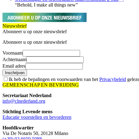
“Behold, I make all things new”
Nieuwsbrief
Abonneer u op onze nieuwsbrief
Abonneer u op onze nieuwsbrief
Voornaam
Achternaam
Email adres
Inschrijven
Ik heb de bepalingen en voorwaarden van het
Privacybeleid
geleze
GEMEENSCHAP EN BEVRIJDING
Secretariaat Nederland
info@clnederland.org
Stichting Levende mens
Educatie voorstellen en bevorderen
Hoofdkwartier
Via De Notaris 50, 20128 Milano
(+39) 02 6659 5088