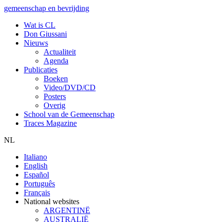
gemeenschap en bevrijding
Wat is CL
Don Giussani
Nieuws
Actualiteit
Agenda
Publicaties
Boeken
Video/DVD/CD
Posters
Overig
School van de Gemeenschap
Traces Magazine
NL
Italiano
English
Español
Português
Français
National websites
ARGENTINË
AUSTRALIË