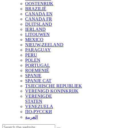
OOSTENRIJK
BRAZILIË
CANADA EN
CANADA FR
DUITSLAND
IERLAND
LITOUWEN
MEXICO
NIEUW-ZEELAND
PARAGUAY
PERU
POLEN
PORTUGAL
ROEMENIË
SPANJE
SPANJE CAT
TSJECHISCHE REPUBLIEK
VERENIGD KONINKRIJK
VERENIGDE
STATEN
VENEZUELA
ПО-РУССКИ
العربية