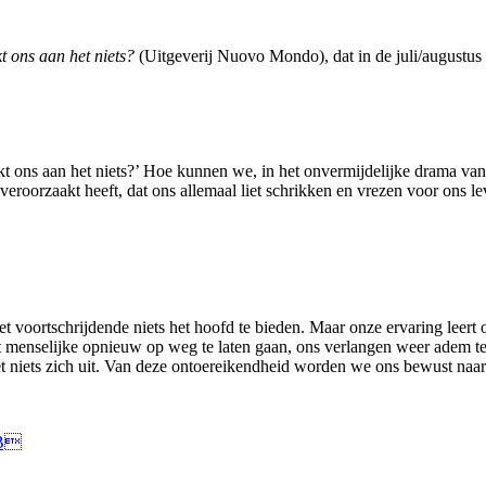
t ons aan het niets?
(Uitgeverij Nuovo Mondo), dat in de juli/augustus
ukt ons aan het niets?’ Hoe kunnen we, in het onvermijdelijke drama v
roorzaakt heeft, dat ons allemaal liet schrikken en vrezen voor ons le
ortschrijdende niets het hoofd te bieden. Maar onze ervaring leert on
het menselijke opnieuw op weg te laten gaan, ons verlangen weer adem 
t het niets zich uit. Van deze ontoereikendheid worden we ons bewust na
KB