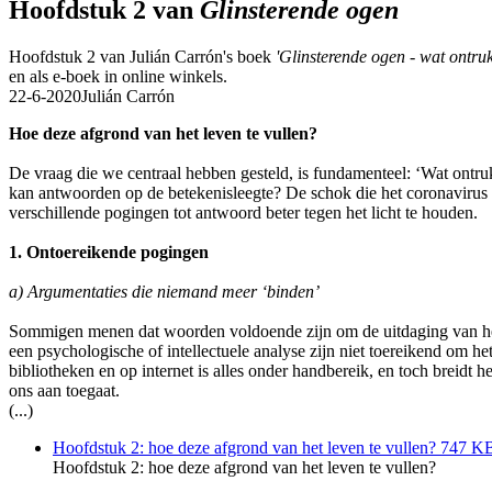
Hoofdstuk 2 van
Glinsterende ogen
Hoofdstuk 2 van Julián Carrón's boek
'Glinsterende ogen - wat ontruk
en als e-boek in online winkels.
22-6-2020
Julián Carrón
Hoe deze afgrond van het leven te vullen?
De vraag die we centraal hebben gesteld, is fundamenteel: ‘Wat ontr
kan antwoorden op de betekenisleegte? De schok die het coronavirus ve
verschillende pogingen tot antwoord beter tegen het licht te houden.
1. Ontoereikende pogingen
a) Argumentaties die niemand meer ‘binden’
Sommigen menen dat woorden voldoende zijn om de uitdaging van het vo
een psychologische of intellectuele analyse zijn niet toereikend om 
bibliotheken en op internet is alles onder handbereik, en toch breid
ons aan toegaat.
(...)
Hoofdstuk 2: hoe deze afgrond van het leven te vullen?
747 
Hoofdstuk 2: hoe deze afgrond van het leven te vullen?