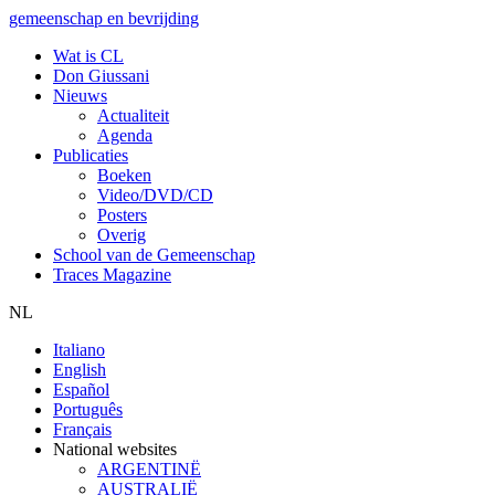
gemeenschap en bevrijding
Wat is CL
Don Giussani
Nieuws
Actualiteit
Agenda
Publicaties
Boeken
Video/DVD/CD
Posters
Overig
School van de Gemeenschap
Traces Magazine
NL
Italiano
English
Español
Português
Français
National websites
ARGENTINË
AUSTRALIË