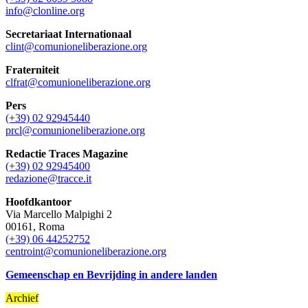
info@clonline.org
Secretariaat Internationaal
clint@comunioneliberazione.org
Fraterniteit
clfrat@comunioneliberazione.org
Pers
(+39) 02 92945440
prcl@comunioneliberazione.org
Redactie Traces Magazine
(+39) 02 92945400
redazione@tracce.it
Hoofdkantoor
Via Marcello Malpighi 2
00161, Roma
(+39) 06 44252752
centroint@comunioneliberazione.org
Gemeenschap en Bevrijding in andere landen
Archief