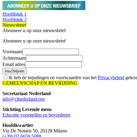
Hoofdstuk 1
Hoofdstuk 3
Nieuwsbrief
Abonneer u op onze nieuwsbrief
Abonneer u op onze nieuwsbrief
Voornaam
Achternaam
Email adres
Inschrijven
Ik heb de bepalingen en voorwaarden van het
Privacybeleid
geleze
GEMEENSCHAP EN BEVRIJDING
Secretariaat Nederland
info@clnederland.org
Stichting Levende mens
Educatie voorstellen en bevorderen
Hoofdkwartier
Via De Notaris 50, 20128 Milano
(+39) 02 6659 5088