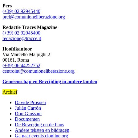
Pers
(+39) 02 92945440
prcl@comunioneliberazione.org
Redactie Traces Magazine
(+39) 02 92945400
redazione@tracce.it
Hoofdkantoor
Via Marcello Malpighi 2
00161, Roma
(+39) 06 44252752
centroint@comunioneliberazione.org
Gemeenschap en Bevrijding in andere landen
Archief
Davide Prosperi
Julián Carrón
Don Giussani
Documenten
De Beweging en de Paus
Andere teksten en bijdragen
Ga naar events.clonline.org