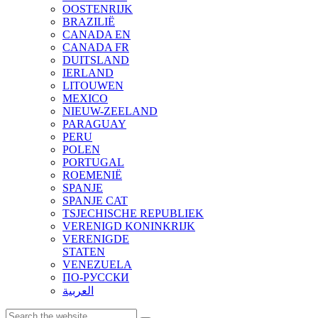
OOSTENRIJK
BRAZILIË
CANADA EN
CANADA FR
DUITSLAND
IERLAND
LITOUWEN
MEXICO
NIEUW-ZEELAND
PARAGUAY
PERU
POLEN
PORTUGAL
ROEMENIË
SPANJE
SPANJE CAT
TSJECHISCHE REPUBLIEK
VERENIGD KONINKRIJK
VERENIGDE
STATEN
VENEZUELA
ПО-РУССКИ
العربية