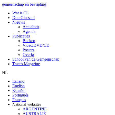
gemeenschap en bevrijding
Wat is CL
Don Giussani
Nieuws
Actualiteit
Agenda
Publicaties
Boeken
Video/DVD/CD
Posters
Overig
School van de Gemeenschap
Traces Magazine
NL
Italiano
English
Español
Português
Français
National websites
ARGENTINË
AUSTRALIË