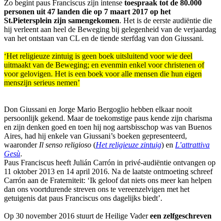
Zo begint paus Franciscus zijn intense
toespraak tot de 80.000
personen uit 47 landen die op 7 maart 2017 op het
St.Pietersplein zijn samengekomen
. Het is de eerste audiëntie die
hij verleent aan heel de Beweging bij gelegenheid van de verjaardag
van het ontstaan van CL en de tiende sterfdag van don Giussani.
‘Het religieuze zintuig is geen boek uitsluitend voor wie deel
uitmaakt van de Beweging; en evenmin enkel voor christenen of
voor gelovigen. Het is een boek voor alle mensen die hun eigen
menszijn serieus nemen’
Don Giussani en Jorge Mario Bergoglio hebben elkaar nooit
persoonlijk gekend. Maar de toekomstige paus kende zijn charisma
en zijn denken goed en toen hij nog aartsbisschop was van Buenos
Aires, had hij enkele van Giussani’s boeken gepresenteerd,
waaronder
Il senso religioso
(
Het religieuze zintuig
) en
L’attrattiva
Gesù
.
Paus Franciscus heeft Julián Carrón in privé-audiëntie ontvangen op
11 oktober 2013 en 14 april 2016. Na de laatste ontmoeting schreef
Carrón aan de Fraterniteit: ‘Ik geloof dat niets ons meer kan helpen
dan ons voortdurende streven ons te vereenzelvigen met het
getuigenis dat paus Franciscus ons dagelijks biedt’.
Op 30 november 2016 stuurt de Heilige Vader
een zelfgeschreven