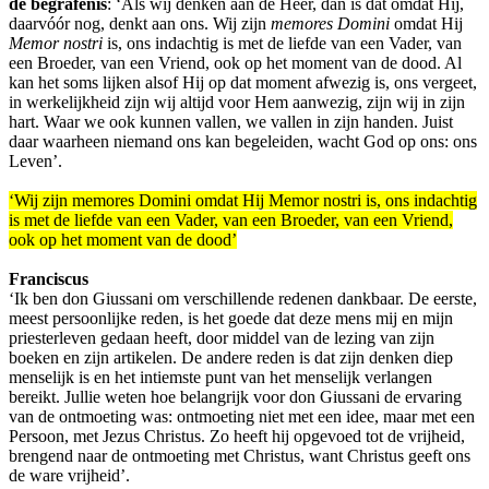
de begrafenis
: ‘Als wij denken aan de Heer, dan is dat omdat Hij,
daarvóór nog, denkt aan ons. Wij zijn
memores Domini
omdat Hij
Memor nostri
is, ons indachtig is met de liefde van een Vader, van
een Broeder, van een Vriend, ook op het moment van de dood. Al
kan het soms lijken alsof Hij op dat moment afwezig is, ons vergeet,
in werkelijkheid zijn wij altijd voor Hem aanwezig, zijn wij in zijn
hart. Waar we ook kunnen vallen, we vallen in zijn handen. Juist
daar waarheen niemand ons kan begeleiden, wacht God op ons: ons
Leven’.
‘Wij zijn memores Domini omdat Hij Memor nostri is, ons indachtig
is met de liefde van een Vader, van een Broeder, van een Vriend,
ook op het moment van de dood’
Franciscus
‘Ik ben don Giussani om verschillende redenen dankbaar. De eerste,
meest persoonlijke reden, is het goede dat deze mens mij en mijn
priesterleven gedaan heeft, door middel van de lezing van zijn
boeken en zijn artikelen. De andere reden is dat zijn denken diep
menselijk is en het intiemste punt van het menselijk verlangen
bereikt. Jullie weten hoe belangrijk voor don Giussani de ervaring
van de ontmoeting was: ontmoeting niet met een idee, maar met een
Persoon, met Jezus Christus. Zo heeft hij opgevoed tot de vrijheid,
brengend naar de ontmoeting met Christus, want Christus geeft ons
de ware vrijheid’.