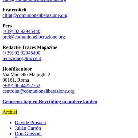
Fraterniteit
clfrat@comunioneliberazione.org
Pers
(+39) 02 92945440
prcl@comunioneliberazione.org
Redactie Traces Magazine
(+39) 02 92945400
redazione@tracce.it
Hoofdkantoor
Via Marcello Malpighi 2
00161, Roma
(+39) 06 44252752
centroint@comunioneliberazione.org
Gemeenschap en Bevrijding in andere landen
Archief
Davide Prosperi
Julián Carrón
Don Giussani