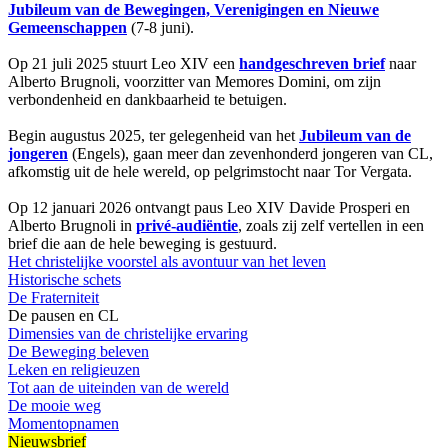
Jubileum van de Bewegingen, Verenigingen en Nieuwe
Gemeenschappen
(7-8 juni).
Op 21 juli 2025 stuurt Leo XIV een
handgeschreven brief
naar
Alberto Brugnoli, voorzitter van Memores Domini, om zijn
verbondenheid en dankbaarheid te betuigen.
Begin augustus 2025, ter gelegenheid van het
Jubileum van de
jongeren
(Engels), gaan meer dan zevenhonderd jongeren van CL,
afkomstig uit de hele wereld, op pelgrimstocht naar Tor Vergata.
Op 12 januari 2026 ontvangt paus Leo XIV Davide Prosperi en
Alberto Brugnoli in
privé-audiëntie
, zoals zij zelf vertellen in een
brief die aan de hele beweging is gestuurd.
Het christelijke voorstel als avontuur van het leven
Historische schets
De Fraterniteit
De pausen en CL
Dimensies van de christelijke ervaring
De Beweging beleven
Leken en religieuzen
Tot aan de uiteinden van de wereld
De mooie weg
Momentopnamen
Nieuwsbrief