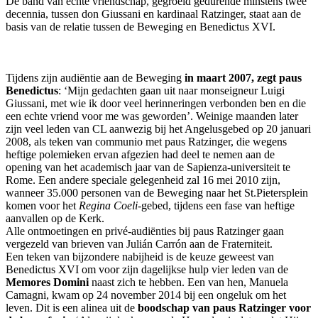
De band van echte vriendschap, gegroeid gedurende minstens twee
decennia, tussen don Giussani en kardinaal Ratzinger, staat aan de
basis van de relatie tussen de Beweging en Benedictus XVI.
Tijdens zijn audiëntie aan de Beweging
in maart 2007, zegt paus
Benedictus
: ‘Mijn gedachten gaan uit naar monseigneur Luigi
Giussani, met wie ik door veel herinneringen verbonden ben en die
een echte vriend voor me was geworden’. Weinige maanden later
zijn veel leden van CL aanwezig bij het Angelusgebed op 20 januari
2008, als teken van communio met paus Ratzinger, die wegens
heftige polemieken ervan afgezien had deel te nemen aan de
opening van het academisch jaar van de Sapienza-universiteit te
Rome. Een andere speciale gelegenheid zal 16 mei 2010 zijn,
wanneer 35.000 personen van de Beweging naar het St.Pietersplein
komen voor het
Regina Coeli
-gebed, tijdens een fase van heftige
aanvallen op de Kerk.
Alle ontmoetingen en privé-audiënties bij paus Ratzinger gaan
vergezeld van brieven van Julián Carrón aan de Fraterniteit.
Een teken van bijzondere nabijheid is de keuze geweest van
Benedictus XVI om voor zijn dagelijkse hulp vier leden van de
Memores Domini
naast zich te hebben. Een van hen, Manuela
Camagni, kwam op 24 november 2014 bij een ongeluk om het
leven. Dit is een alinea uit de
boodschap van paus Ratzinger voor