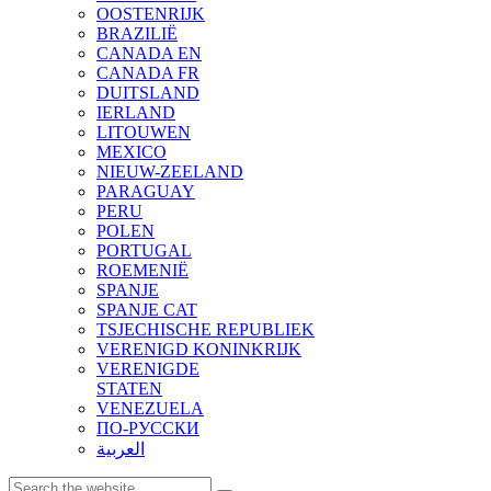
OOSTENRIJK
BRAZILIË
CANADA EN
CANADA FR
DUITSLAND
IERLAND
LITOUWEN
MEXICO
NIEUW-ZEELAND
PARAGUAY
PERU
POLEN
PORTUGAL
ROEMENIË
SPANJE
SPANJE CAT
TSJECHISCHE REPUBLIEK
VERENIGD KONINKRIJK
VERENIGDE
STATEN
VENEZUELA
ПО-РУССКИ
العربية