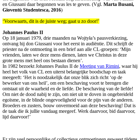
en Giussani daar begonnen was les te geven. (Vgl.
Marta Busani,
Gioventù Studentesca, 2016
)
‘Voorwaarts, dit is de juiste weg; gaat u zo door!’
Johannes Paulus II
Op 18 januari 1979, drie maanden na Wojtyła’s pausverkiezing,
ontvang hij don Giussani voor het eerst in audiëntie. Dit schrijft de
priester na de ontmoeting in een brief aan alle CL-groepen: ‘Mijn
vrienden, laten we deze mens dienen, laten we Christus in deze
grote mens met heel ons bestaan dienen’.
In 1982 bezoekt Johannes Paulus II de
Meeting van Rimini
, waar hij
heel het volk van CL een uiterst belangrijke boodschap en taak
meegeeft: ‘Het is noodzakelijk dat onze blik zich richt ‘op de
bewerker van ons heil’, om een beschaving voort te brengen die
ontstaat uit de waarheid en de liefde. De beschaving van de liefde!
Om niet de dood nabij te zijn, om niet uit te doven in ongebreideld
egoïsme, in de blinde ongevoeligheid voor de pijn van de anderen.
Broeders en zusters, bouw onvermoeid aan deze beschaving! Dat is
de taak die ik jullie vandaag meegeef. Werk daarvoor, bid daarvoor,
lijd daarvoor!’
Er zijn veel persoonlijke of collectieve ontmoetingen geweest tijdens