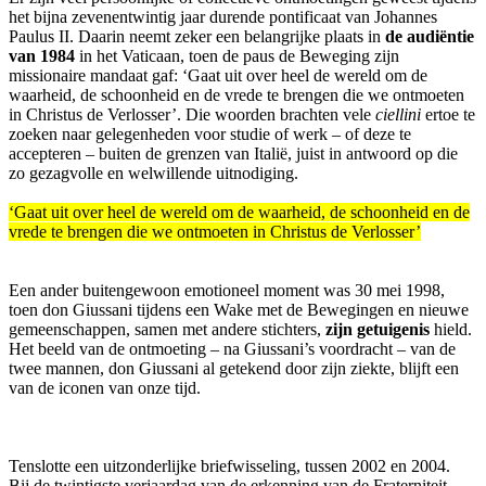
het bijna zevenentwintig jaar durende pontificaat van Johannes
Paulus II. Daarin neemt zeker een belangrijke plaats in
de audiëntie
van 1984
in het Vaticaan, toen de paus de Beweging zijn
missionaire mandaat gaf: ‘Gaat uit over heel de wereld om de
waarheid, de schoonheid en de vrede te brengen die we ontmoeten
in Christus de Verlosser’. Die woorden brachten vele
ciellini
ertoe te
zoeken naar gelegenheden voor studie of werk – of deze te
accepteren – buiten de grenzen van Italië, juist in antwoord op die
zo gezagvolle en welwillende uitnodiging.
‘Gaat uit over heel de wereld om de waarheid, de schoonheid en de
vrede te brengen die we ontmoeten in Christus de Verlosser’
Een ander buitengewoon emotioneel moment was 30 mei 1998,
toen don Giussani tijdens een Wake met de Bewegingen en nieuwe
gemeenschappen, samen met andere stichters,
zijn getuigenis
hield.
Het beeld van de ontmoeting – na Giussani’s voordracht – van de
twee mannen, don Giussani al getekend door zijn ziekte, blijft een
van de iconen van onze tijd.
Tenslotte een uitzonderlijke briefwisseling, tussen 2002 en 2004.
Bij de twintigste verjaardag van de erkenning van de Fraterniteit