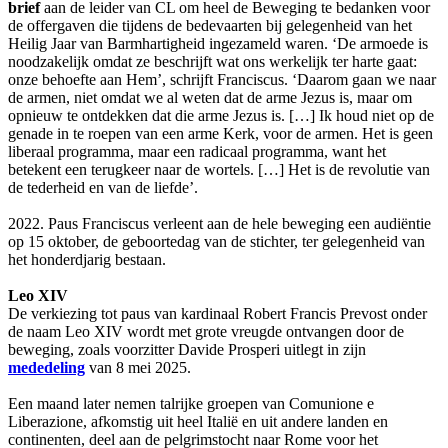
brief
aan de leider van CL om heel de Beweging te bedanken voor
de offergaven die tijdens de bedevaarten bij gelegenheid van het
Heilig Jaar van Barmhartigheid ingezameld waren. ‘De armoede is
noodzakelijk omdat ze beschrijft wat ons werkelijk ter harte gaat:
onze behoefte aan Hem’, schrijft Franciscus. ‘Daarom gaan we naar
de armen, niet omdat we al weten dat de arme Jezus is, maar om
opnieuw te ontdekken dat die arme Jezus is. […] Ik houd niet op de
genade in te roepen van een arme Kerk, voor de armen. Het is geen
liberaal programma, maar een radicaal programma, want het
betekent een terugkeer naar de wortels. […] Het is de revolutie van
de tederheid en van de liefde’.
2022. Paus Franciscus verleent aan de hele beweging een audiëntie
op 15 oktober, de geboortedag van de stichter, ter gelegenheid van
het honderdjarig bestaan.
Leo XIV
De verkiezing tot paus van kardinaal Robert Francis Prevost onder
de naam Leo XIV wordt met grote vreugde ontvangen door de
beweging, zoals voorzitter Davide Prosperi uitlegt in zijn
mededeling
van 8 mei 2025.
Een maand later nemen talrijke groepen van Comunione e
Liberazione, afkomstig uit heel Italië en uit andere landen en
continenten, deel aan de pelgrimstocht naar Rome voor het