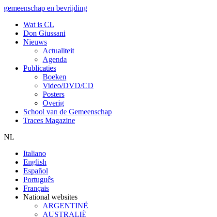
gemeenschap en bevrijding
Wat is CL
Don Giussani
Nieuws
Actualiteit
Agenda
Publicaties
Boeken
Video/DVD/CD
Posters
Overig
School van de Gemeenschap
Traces Magazine
NL
Italiano
English
Español
Português
Français
National websites
ARGENTINË
AUSTRALIË