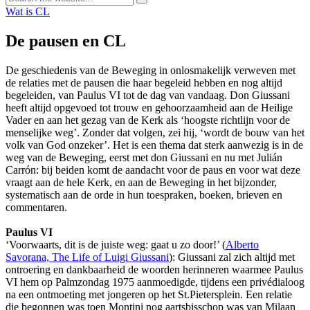
Wat is CL
De pausen en CL
De geschiedenis van de Beweging in onlosmakelijk verweven met
de relaties met de pausen die haar begeleid hebben en nog altijd
begeleiden, van Paulus VI tot de dag van vandaag. Don Giussani
heeft altijd opgevoed tot trouw en gehoorzaamheid aan de Heilige
Vader en aan het gezag van de Kerk als ‘hoogste richtlijn voor de
menselijke weg’. Zonder dat volgen, zei hij, ‘wordt de bouw van het
volk van God onzeker’. Het is een thema dat sterk aanwezig is in de
weg van de Beweging, eerst met don Giussani en nu met Julián
Carrón: bij beiden komt de aandacht voor de paus en voor wat deze
vraagt aan de hele Kerk, en aan de Beweging in het bijzonder,
systematisch aan de orde in hun toespraken, boeken, brieven en
commentaren.
Paulus VI
‘Voorwaarts, dit is de juiste weg: gaat u zo door!’ (
Alberto
Savorana, The Life of Luigi Giussani
): Giussani zal zich altijd met
ontroering en dankbaarheid de woorden herinneren waarmee Paulus
VI hem op Palmzondag 1975 aanmoedigde, tijdens een privédialoog
na een ontmoeting met jongeren op het St.Pietersplein. Een relatie
die begonnen was toen Montini nog aartsbisschop was van Milaan