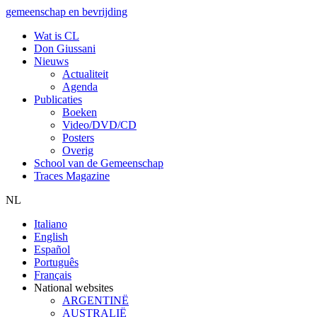
gemeenschap en bevrijding
Wat is CL
Don Giussani
Nieuws
Actualiteit
Agenda
Publicaties
Boeken
Video/DVD/CD
Posters
Overig
School van de Gemeenschap
Traces Magazine
NL
Italiano
English
Español
Português
Français
National websites
ARGENTINË
AUSTRALIË