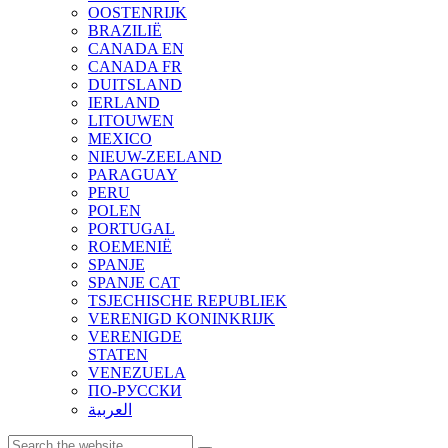
OOSTENRIJK
BRAZILIË
CANADA EN
CANADA FR
DUITSLAND
IERLAND
LITOUWEN
MEXICO
NIEUW-ZEELAND
PARAGUAY
PERU
POLEN
PORTUGAL
ROEMENIË
SPANJE
SPANJE CAT
TSJECHISCHE REPUBLIEK
VERENIGD KONINKRIJK
VERENIGDE
STATEN
VENEZUELA
ПО-РУССКИ
العربية