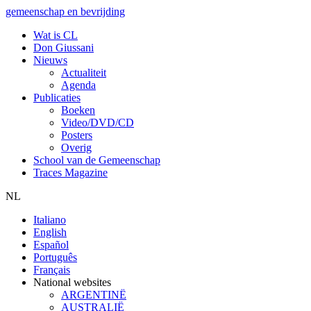
gemeenschap en bevrijding
Wat is CL
Don Giussani
Nieuws
Actualiteit
Agenda
Publicaties
Boeken
Video/DVD/CD
Posters
Overig
School van de Gemeenschap
Traces Magazine
NL
Italiano
English
Español
Português
Français
National websites
ARGENTINË
AUSTRALIË