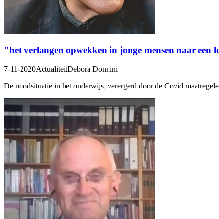
"het verlangen opwekken in jonge mensen naar een le
7-11-2020
Actualiteit
Debora Donnini
De noodsituatie in het onderwijs, verergerd door de Covid maatregel