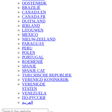
OOSTENRIJK
BRAZILIË
CANADA EN
CANADA FR
DUITSLAND
IERLAND
LITOUWEN
MEXICO
NIEUW-ZEELAND
PARAGUAY
PERU
POLEN
PORTUGAL
ROEMENIË
SPANJE
SPANJE CAT
TSJECHISCHE REPUBLIEK
VERENIGD KONINKRIJK
VERENIGDE
STATEN
VENEZUELA
ПО-РУССКИ
العربية