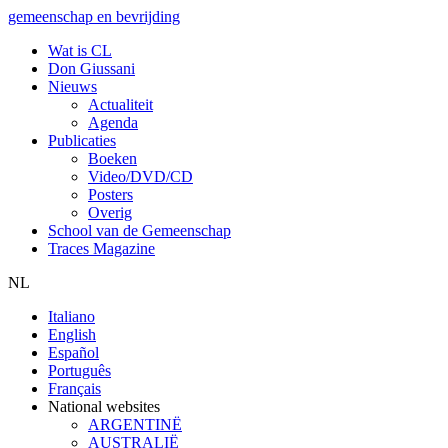
gemeenschap en bevrijding
Wat is CL
Don Giussani
Nieuws
Actualiteit
Agenda
Publicaties
Boeken
Video/DVD/CD
Posters
Overig
School van de Gemeenschap
Traces Magazine
NL
Italiano
English
Español
Português
Français
National websites
ARGENTINË
AUSTRALIË