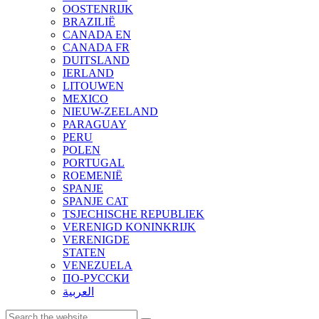
OOSTENRIJK
BRAZILIË
CANADA EN
CANADA FR
DUITSLAND
IERLAND
LITOUWEN
MEXICO
NIEUW-ZEELAND
PARAGUAY
PERU
POLEN
PORTUGAL
ROEMENIË
SPANJE
SPANJE CAT
TSJECHISCHE REPUBLIEK
VERENIGD KONINKRIJK
VERENIGDE
STATEN
VENEZUELA
ПО-РУССКИ
العربية